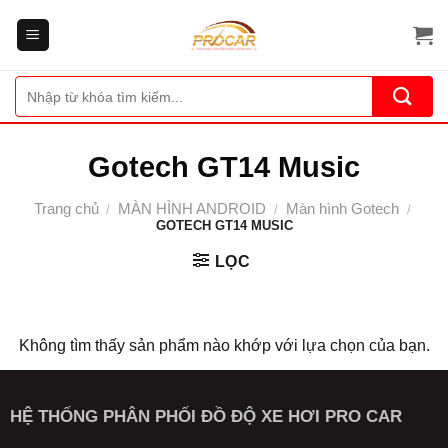
Bỏ
qua
nội
dung
Tìm
kiếm:
Gotech GT14 Music
Trang chủ
MÀN HÌNH ANDROID
Màn hình Gotech
/
/
/
GOTECH GT14 MUSIC
LỌC
Không tìm thấy sản phẩm nào khớp với lựa chọn của bạn.
HỆ THỐNG PHÂN PHỐI ĐỒ ĐỘ XE HƠI PRO CAR