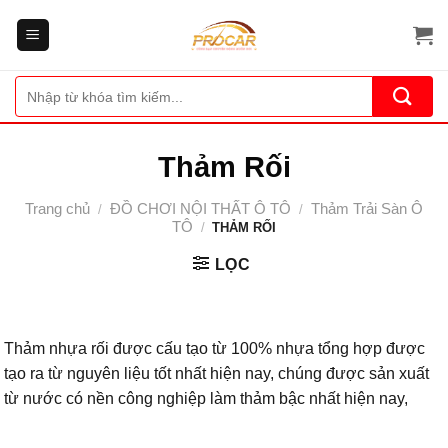
Bỏ
qua
nội
dung
Tìm
kiếm:
Thảm Rối
Trang chủ
ĐỒ CHƠI NỘI THẤT Ô TÔ
Thảm Trải Sàn Ô
/
/
TÔ
/
THẢM RỐI
LỌC
Thảm nhựa rối được cấu tạo từ 100% nhựa tổng hợp được
tạo ra từ nguyên liệu tốt nhất hiện nay, chúng được sản xuất
từ nước có nền công nghiệp làm thảm bậc nhất hiện nay,