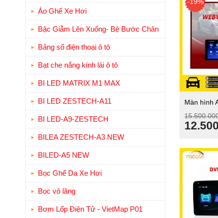
-19%
Áo Ghế Xe Hơi
Bậc Giẫm Lên Xuống- Bệ Bước Chân
Bảng số điện thoại ô tô
Bạt che nắng kính lái ô tô
BI LED MATRIX M1 MAX
BI LED ZESTECH-A11
Màn hình 
Webvision
15.500.00
BI LED-A9-ZESTECH
Giá
12.50
gốc
BILEA ZESTECH-A3 NEW
là:
BILED-A5 NEW
15.500
Bọc Ghế Da Xe Hơi
Bọc vô lăng
Bơm Lốp Điện Tử - VietMap P01