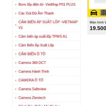
Bơm lốp điện tử- VietMap P01 PLUS
Các Gói Độ Âm Thanh
CẢM BIẾN ÁP SUẤT LỐP -VIETMAP
Màn hình 
CX5
19.50
V1
Cảm biến áp suất lốp TPMS A1
Cảm Biến Áp Xuất Lốp
CẢM BIẾN Ô TÔ
Camera 360 DCT
Camera Hành Trình
CAMERA Ô TÔ
Camera Safeview
Camera Ztestech