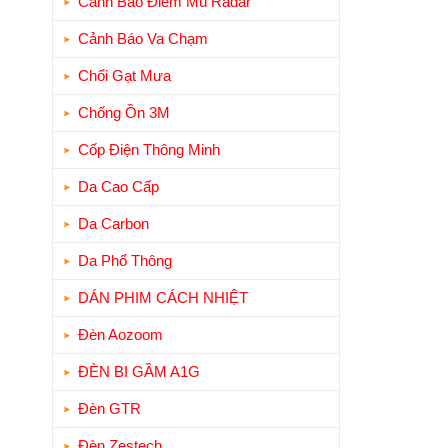
Cảnh Báo Điểm Mù Radar
Cảnh Báo Va Chạm
Chổi Gạt Mưa
Chống Ồn 3M
Cốp Điện Thông Minh
Da Cao Cấp
Da Carbon
Da Phổ Thông
DÁN PHIM CÁCH NHIỆT
Đèn Aozoom
ĐÈN BI GẦM A1G
Đèn GTR
Đèn Zestech