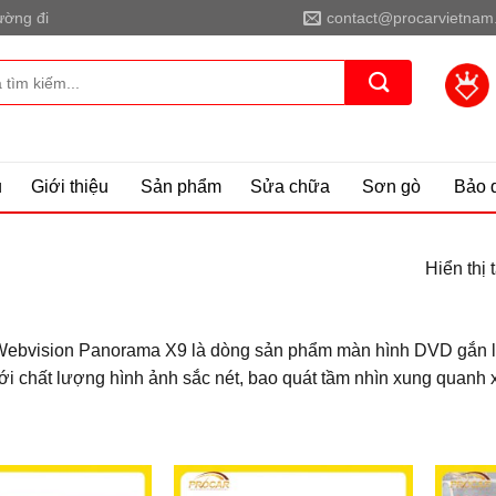
ờng đi
contact@procarvietnam
ủ
Giới thiệu
Sản phẩm
Sửa chữa
Sơn gò
Bảo 
Hiển thị 
ebvision Panorama X9 là dòng sản phẩm màn hình DVD gắn liề
ới chất lượng hình ảnh sắc nét, bao quát tầm nhìn xung quanh 