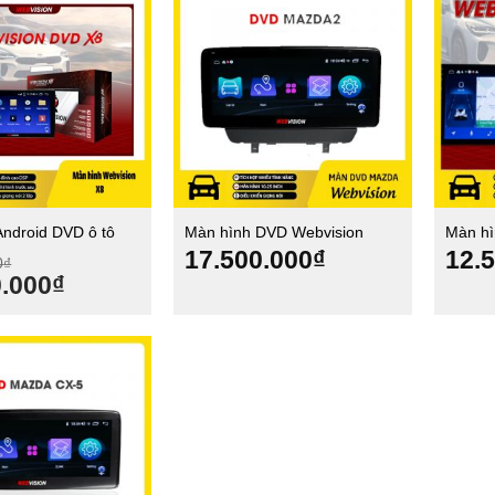
Android DVD ô tô
Màn hình DVD Webvision
Màn hì
 X8
Mazda 2
Webvis
17.500.000
₫
12.
0
₫
Giá
0.000
₫
hiện
tại
.000₫.
là:
12.500.000₫.