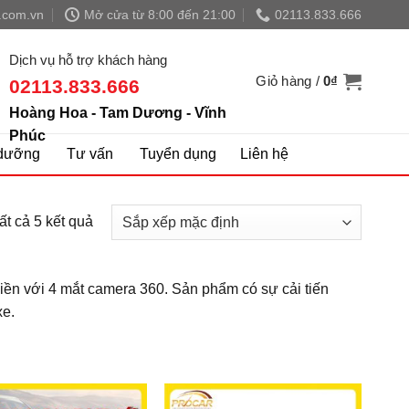
.com.vn
Mở cửa từ 8:00 đến 21:00
02113.833.666
Dịch vụ hỗ trợ khách hàng
Giỏ hàng /
0
₫
02113.833.666
Hoàng Hoa - Tam Dương - Vĩnh
Phúc
dưỡng
Tư vấn
Tuyển dụng
Liên hệ
tất cả 5 kết quả
n với 4 mắt camera 360. Sản phẩm có sự cải tiến
xe.