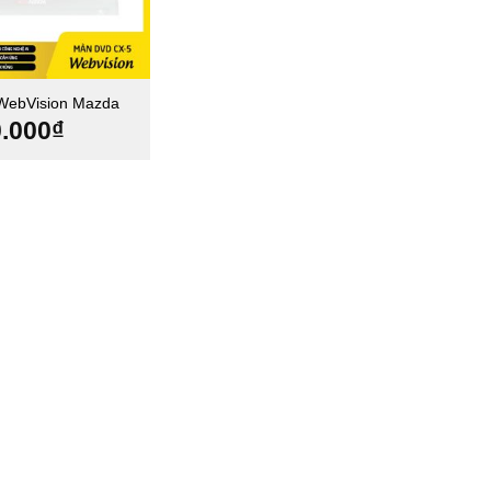
WebVision Mazda
0.000
₫