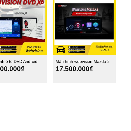
nh ô tô DVD Android
Màn hình webvision Mazda 3
ion X6
500.000
₫
17.500.000
₫