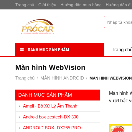
Bỏ
Trang chủ
Giới thiệu
Hướng dẫn mua hàng
Hướng dẫn đư
qua
nội
Tìm
dung
kiếm:
DANH MỤC SẢN PHẨM
Trang ch
Màn hình WebVision
Trang chủ
MÀN HÌNH ANDROID
/
/
MÀN HÌNH WEBVISION
Màn hình W
DANH MỤC SẢN PHẨM
vượt bậc v
Ampli - Bộ Xử Lý Âm Thanh
Android box zestech-DX 300
ANDROID BOX- DX265 PRO