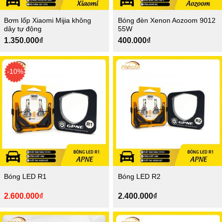
Bơm lốp Xiaomi Mijia không
Bóng đèn Xenon Aozoom 9012
dây tự động
55W
1.350.000
₫
400.000
₫
-10%
Bóng LED R1
Bóng LED R2
Giá
Giá
2.600.000
₫
2.400.000
₫
gốc
hiện
là:
tại
2.890.000₫.
là: