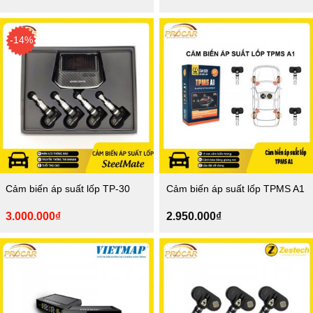
gốc
hiện
là:
tại
3.000.000₫.
là:
-14%
2.600.000₫.
Cảm biến áp suất lốp TP-30
Cảm biến áp suất lốp TPMS A1
Giá
Giá
3.000.000
₫
2.950.000
₫
gốc
hiện
là:
tại
3.500.000₫.
là:
3.000.000₫.