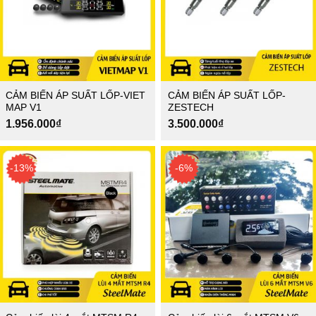
CẢM BIẾN ÁP SUẤT LỐP-VIET
CẢM BIẾN ÁP SUẤT LỐP-
MAP V1
ZESTECH
1.956.000
₫
3.500.000
₫
-13%
-6%