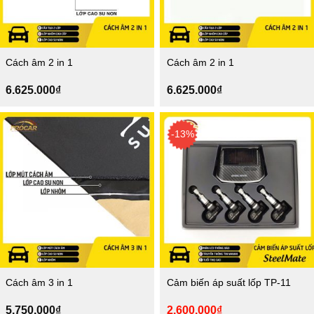
Cách âm 2 in 1
Cách âm 2 in 1
6.625.000
₫
6.625.000
₫
-13%
Cách âm 3 in 1
Cảm biến áp suất lốp TP-11
Giá
Giá
5.750.000
₫
2.600.000
₫