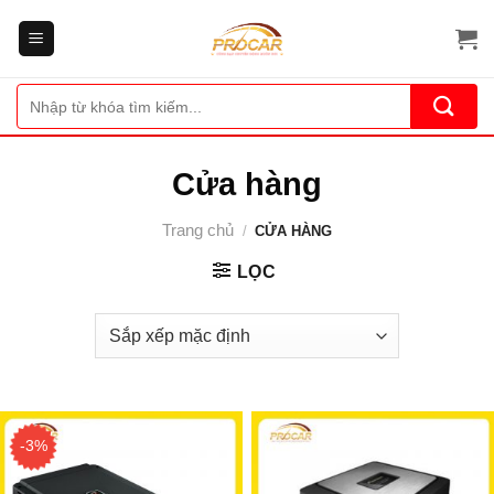
Bỏ
qua
nội
dung
Tìm
kiếm:
Cửa hàng
Trang chủ
/
CỬA HÀNG
LỌC
-3%