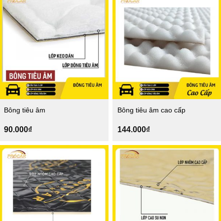
2.600.000₫.
Bông tiêu âm
Bông tiêu âm cao cấp
90.000
₫
144.000
₫