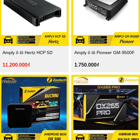
Amply ô tô Hertz HCP 5D
Amply ô tô Pioneer GM-9500F
Giá
Giá
11.200.000
₫
1.750.000
₫
gốc
hiện
là:
tại
11.500.000₫.
là:
11.200.000₫.