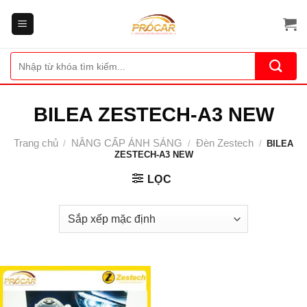
Bỏ
qua
nội
dung
Tìm
kiếm:
BILEA ZESTECH-A3 NEW
Trang chủ
NÂNG CẤP ÁNH SÁNG
Đèn Zestech
/
/
/
BILEA
ZESTECH-A3 NEW
LỌC