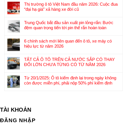
Thị trường ô tô Việt Nam đầu năm 2026: Cuộc đua
“đại hạ giá” xả hàng xe đời cũ
Không
có
Trung Quốc bắt đầu sản xuất pin lỏng-rắn: Bước
bình
đệm quan trọng tiến tới pin thể rắn hoàn toàn
luận
Không
ở
có
Thị
6 chính sách mới liên quan đến ô tô, xe máy có
bình
trường
hiệu lực từ năm 2026
luận
ô
Không
ở
tô
có
Trung
TẤT CẢ Ô TÔ TRÊN CẢ NƯỚC SẮP CÓ THAY
Việt
bình
Quốc
ĐỔI LỚN CHƯA TỪNG CÓ TỪ NĂM 2026
Nam
luận
bắt
Không
đầu
ở
đầu
có
năm
6
Từ 20/1/2025: Ô tô kiểm định lại trong ngày không
sản
bình
2026:
chính
còn được miễn phí, phải nộp 50% phí kiểm định
xuất
luận
Cuộc
sách
Không
pin
ở
đua
mới
có
lỏng-
TẤT
“đại
liên
bình
rắn:
CẢ
hạ
quan
luận
Bước
Ô
giá”
đến
TÀI KHOẢN
ở
đệm
TÔ
xả
ô
Từ
quan
TRÊN
hàng
tô,
ĐĂNG NHẬP
20/1/2025:
trọng
CẢ
xe
xe
Ô
tiến
NƯỚC