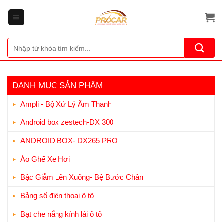
Bỏ
qua
nội
dung
Tìm
kiếm:
DANH MỤC SẢN PHẨM
Ampli - Bộ Xử Lý Âm Thanh
Android box zestech-DX 300
ANDROID BOX- DX265 PRO
Áo Ghế Xe Hơi
Bậc Giẫm Lên Xuống- Bệ Bước Chân
Bảng số điện thoại ô tô
Bạt che nắng kính lái ô tô