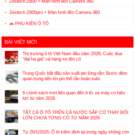
Zestech Z800 + Màn hình liền Camera 360
Zestech Z800pro + Màn hình liền Camera 360
🚗 PHỤ KIỆN Ô TÔ
BÀI VIẾT MỚI
Thị trường ô tô Việt Nam đầu năm 2026: Cuộc đua
“đại hạ giá” xả hàng xe đời cũ
Không
có
Trung Quốc bắt đầu sản xuất pin lỏng-rắn: Bước đệm
bình
quan trọng tiến tới pin thể rắn hoàn toàn
luận
Không
ở
có
Thị
6 chính sách mới liên quan đến ô tô, xe máy có hiệu
bình
trường
lực từ năm 2026
luận
ô
Không
ở
tô
có
Trung
TẤT CẢ Ô TÔ TRÊN CẢ NƯỚC SẮP CÓ THAY ĐỔI
Việt
bình
Quốc
LỚN CHƯA TỪNG CÓ TỪ NĂM 2026
Nam
luận
bắt
Không
đầu
ở
đầu
có
năm
6
Từ 20/1/2025: Ô tô kiểm định lại trong ngày không còn
sản