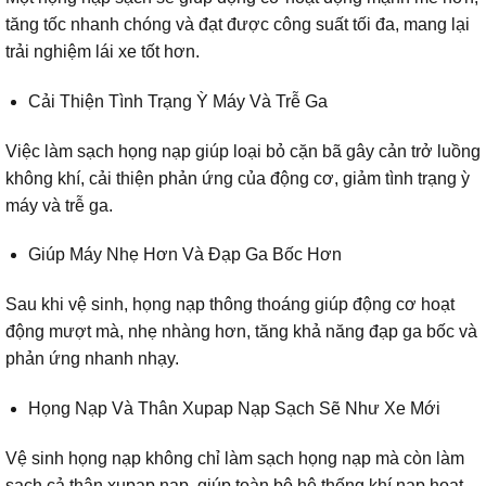
tăng tốc nhanh chóng và đạt được công suất tối đa, mang lại
trải nghiệm lái xe tốt hơn.
Cải Thiện Tình Trạng Ỳ Máy Và Trễ Ga
Việc làm sạch họng nạp giúp loại bỏ cặn bã gây cản trở luồng
không khí, cải thiện phản ứng của động cơ, giảm tình trạng ỳ
máy và trễ ga.
Giúp Máy Nhẹ Hơn Và Đạp Ga Bốc Hơn
Sau khi vệ sinh, họng nạp thông thoáng giúp động cơ hoạt
động mượt mà, nhẹ nhàng hơn, tăng khả năng đạp ga bốc và
phản ứng nhanh nhạy.
Họng Nạp Và Thân Xupap Nạp Sạch Sẽ Như Xe Mới
Vệ sinh họng nạp không chỉ làm sạch họng nạp mà còn làm
sạch cả thân xupap nạp, giúp toàn bộ hệ thống khí nạp hoạt