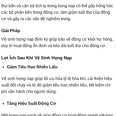
Bụi bẩn và cặn bã tích tụ trong họng nạp có thể gây hỏng hóc
các bộ phận bên trong động cơ, làm giảm tuổi thọ của động
cơ và gây ra các vấn đề nghiêm trọng.
Giải Pháp
Vệ sinh họng nạp định kỳ giúp bảo vệ động cơ khỏi hư hỏng,
duy trì hoạt động ổn định và kéo dài tuổi thọ cho động cơ.
Lợi Ích Sau Khi Vệ Sinh Họng Nạp
Giảm Tiêu Hao Nhiên Liệu
Vệ sinh họng nạp giúp tối ưu hóa tỷ lệ hòa khí, cải thiện hiệu
suất đốt cháy và từ đó giảm tiêu hao nhiên liệu, tiết kiệm chi
phí vận hành cho người dùng.
Tăng Hiệu Suất Động Cơ
Một họng nạp sạch sẽ giúp động cơ hoạt động mạnh mẽ hơn,