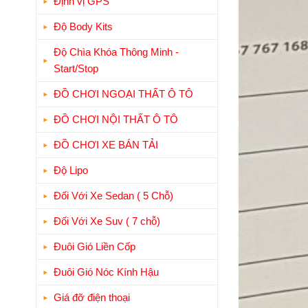
Định vị GPS
Độ Body Kits
Độ Chìa Khóa Thông Minh -
Start/Stop
ĐỒ CHƠI NGOẠI THẤT Ô TÔ
ĐỒ CHƠI NỘI THẤT Ô TÔ
ĐỒ CHƠI XE BÁN TẢI
Độ Lipo
Đối Với Xe Sedan ( 5 Chỗ)
Đối Với Xe Suv ( 7 chỗ)
Đuôi Gió Liền Cốp
Đuôi Gió Nóc Kính Hậu
Giá đỡ điện thoại