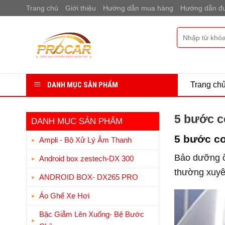
Bỏ
Trang chủ
Giới thiệu
Hướng dẫn mua hàng
Hướng dẫn đư
qua
nội
Tìm
dung
kiếm:
DANH MỤC SẢN PHẨM
Trang ch
5 bước c
DANH MỤC SẢN PHẨM
5 bước cơ
Ampli - Bộ Xử Lý Âm Thanh
Bảo dưỡng ô 
Android box zestech-DX 300
thường xuyê
ANDROID BOX- DX265 PRO
Áo Ghế Xe Hơi
Bậc Giẫm Lên Xuống- Bệ Bước