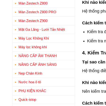
Khi nào kiể
Màn Zestech Z800
Hệ thống pha
Màn Zestech Z800 PRO
Màn Zestech Z900
Cách kiểm t
Mặt Ga Lăng - Lưới Tản Nhiệt
Kiểm tra 
Máy Lọc Không Khí
Kiểm tra 
Máy lọc không khí
4. Kiểm T
NÂNG CẤP ÂM THANH
Tại sao cần
NÂNG CẤP ÁNH SÁNG
Hệ thống điề
Nẹp Chân Kính
Khi nào kiể
Nước hoa ô tô
Nên kiểm tra
PHỤ KIỆN KHÁC
Quick-istop
Cách kiểm t