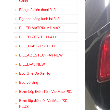
Chân
Bảng số điện thoại ô tô
Bạt che nắng kính lái ô tô
BI LED MATRIX M1 MAX
BI LED ZESTECH-A11
BI LED-A9-ZESTECH
BILEA ZESTECH-A3 NEW
BILED-A5 NEW
Bọc Ghế Da Xe Hơi
Bọc vô lăng
Bơm Lốp Điện Tử - VietMap P01
Bơm lốp điện tử- VietMap P01
PLUS