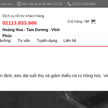
.com.vn
Mở cửa từ 8:00 đến 21:00
02113.833.666
Dịch vụ hỗ trợ khách hàng
Giỏ hàng /
0
₫
02113.833.666
Hoàng Hoa - Tam Dương - Vĩnh
Phúc
dưỡng
Tư vấn
Tuyển dụng
Liên hệ
n định, kéo dài tuổi thọ và giảm thiểu rủi ro hỏng hóc.