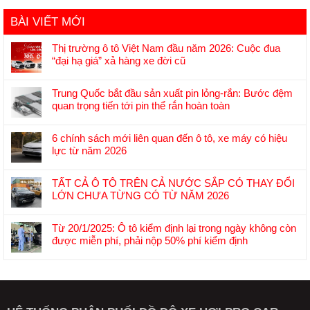
BÀI VIẾT MỚI
Thị trường ô tô Việt Nam đầu năm 2026: Cuộc đua
“đại hạ giá” xả hàng xe đời cũ
Không
có
Trung Quốc bắt đầu sản xuất pin lỏng-rắn: Bước đệm
bình
quan trọng tiến tới pin thể rắn hoàn toàn
luận
Không
ở
có
Thị
6 chính sách mới liên quan đến ô tô, xe máy có hiệu
bình
trường
lực từ năm 2026
luận
ô
Không
ở
tô
có
Trung
TẤT CẢ Ô TÔ TRÊN CẢ NƯỚC SẮP CÓ THAY ĐỔI
Việt
bình
Quốc
LỚN CHƯA TỪNG CÓ TỪ NĂM 2026
Nam
luận
bắt
Không
đầu
ở
đầu
có
năm
6
Từ 20/1/2025: Ô tô kiểm định lại trong ngày không còn
sản
bình
2026:
chính
được miễn phí, phải nộp 50% phí kiểm định
xuất
luận
Cuộc
sách
Không
pin
ở
đua
mới
có
lỏng-
TẤT
“đại
liên
bình
rắn:
CẢ
hạ
quan
luận
Bước
Ô
giá”
đến
ở
đệm