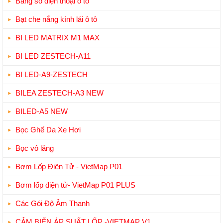
Bảng số điện thoại ô tô
Bạt che nắng kính lái ô tô
BI LED MATRIX M1 MAX
BI LED ZESTECH-A11
BI LED-A9-ZESTECH
BILEA ZESTECH-A3 NEW
BILED-A5 NEW
Bọc Ghế Da Xe Hơi
Bọc vô lăng
Bơm Lốp Điện Tử - VietMap P01
Bơm lốp điện tử- VietMap P01 PLUS
Các Gói Độ Âm Thanh
CẢM BIẾN ÁP SUẤT LỐP -VIETMAP V1