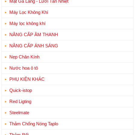
Mặt Ga Lăng - Lưới Tản Nhiệt
Máy Lọc Không Khí
Máy lọc không khí
NÂNG CẤP ÂM THANH
NÂNG CẤP ÁNH SÁNG
Nẹp Chân Kính
Nước hoa ô tô
PHỤ KIỆN KHÁC
Quick-istop
Red Ligting
Steelmate
Thảm Chống Nóng Taplo
Thảm Rối