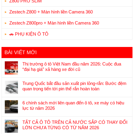
Z800 PRO SLIM
Zestech Z800 + Màn hình liền Camera 360
Zestech Z800pro + Màn hình liền Camera 360
🚗 PHỤ KIỆN Ô TÔ
BÀI VIẾT MỚI
Thị trường ô tô Việt Nam đầu năm 2026: Cuộc đua
“đại hạ giá” xả hàng xe đời cũ
Không
có
Trung Quốc bắt đầu sản xuất pin lỏng-rắn: Bước đệm
bình
quan trọng tiến tới pin thể rắn hoàn toàn
luận
Không
ở
có
Thị
6 chính sách mới liên quan đến ô tô, xe máy có hiệu
bình
trường
lực từ năm 2026
luận
ô
Không
ở
tô
có
Trung
TẤT CẢ Ô TÔ TRÊN CẢ NƯỚC SẮP CÓ THAY ĐỔI
Việt
bình
Quốc
LỚN CHƯA TỪNG CÓ TỪ NĂM 2026
Nam
luận
bắt