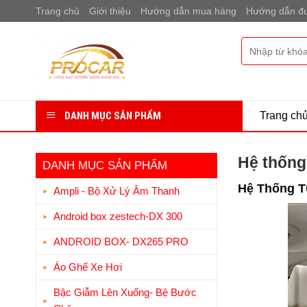
Bỏ
Trang chủ
Giới thiệu
Hướng dẫn mua hàng
Hướng dẫn đư
qua
nội
Tìm
dung
kiếm:
DANH MỤC SẢN PHẨM
Trang ch
Hệ thống 
DANH MỤC SẢN PHẨM
Hệ Thống T
Ampli - Bộ Xử Lý Âm Thanh
Android box zestech-DX 300
ANDROID BOX- DX265 PRO
Áo Ghế Xe Hơi
Bậc Giẫm Lên Xuống- Bệ Bước