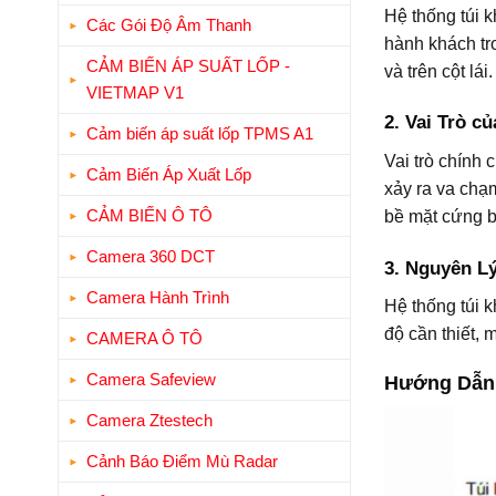
Hệ thống túi k
Các Gói Độ Âm Thanh
hành khách tr
CẢM BIẾN ÁP SUẤT LỐP -
và trên cột lái.
VIETMAP V1
2. Vai Trò c
Cảm biến áp suất lốp TPMS A1
Vai trò chính 
Cảm Biến Áp Xuất Lốp
xảy ra va chạ
CẢM BIẾN Ô TÔ
bề mặt cứng b
Camera 360 DCT
3. Nguyên L
Camera Hành Trình
Hệ thống túi k
độ cần thiết, m
CAMERA Ô TÔ
Camera Safeview
Hướng Dẫn 
Camera Ztestech
Cảnh Báo Điểm Mù Radar