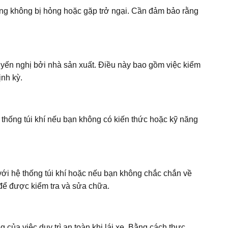
chúng không bị hỏng hoặc gặp trở ngại. Cần đảm bảo rằng
uyến nghị bởi nhà sản xuất. Điều này bao gồm việc kiểm
ịnh kỳ.
hống túi khí nếu bạn không có kiến thức hoặc kỹ năng
với hệ thống túi khí hoặc nếu bạn không chắc chắn về
để được kiểm tra và sửa chữa.
g của việc duy trì an toàn khi lái xe. Bằng cách thực