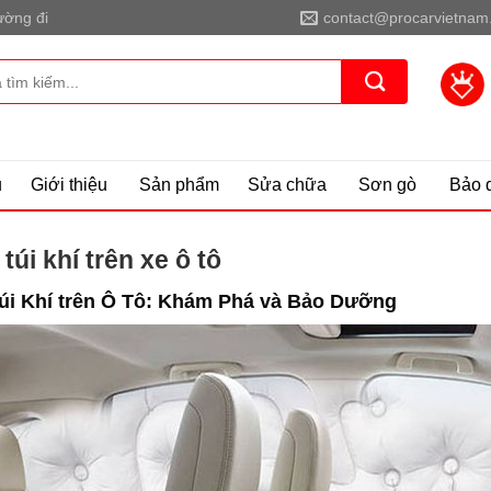
ờng đi
contact@procarvietnam
ủ
Giới thiệu
Sản phẩm
Sửa chữa
Sơn gò
Bảo 
túi khí trên xe ô tô
úi Khí trên Ô Tô: Khám Phá và Bảo Dưỡng