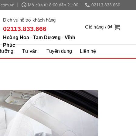
.com.vn
Mở cửa từ 8:00 đến 21:00
02113.833.666
Dịch vụ hỗ trợ khách hàng
Giỏ hàng /
0
₫
02113.833.666
Hoàng Hoa - Tam Dương - Vĩnh
Phúc
dưỡng
Tư vấn
Tuyển dụng
Liên hệ