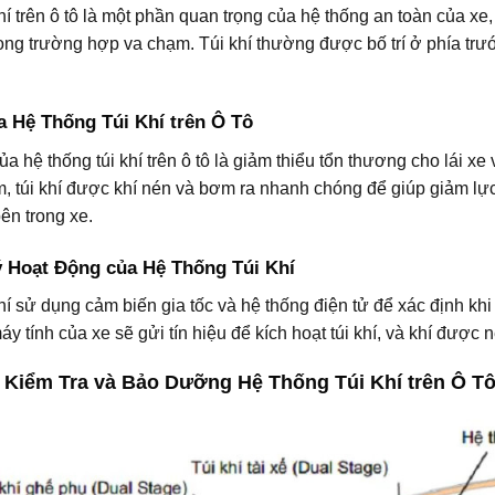
hí trên ô tô là một phần quan trọng của hệ thống an toàn của xe
ong trường hợp va chạm. Túi khí thường được bố trí ở phía trướ
ủa Hệ Thống Túi Khí trên Ô Tô
của hệ thống túi khí trên ô tô là giảm thiểu tổn thương cho lái 
m, túi khí được khí nén và bơm ra nhanh chóng để giúp giảm lự
ên trong xe.
ý Hoạt Động của Hệ Thống Túi Khí
hí sử dụng cảm biến gia tốc và hệ thống điện tử để xác định khi
áy tính của xe sẽ gửi tín hiệu để kích hoạt túi khí, và khí được n
Kiểm Tra và Bảo Dưỡng Hệ Thống Túi Khí trên Ô T