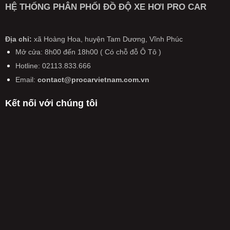
ở
đệm
TÔ
HỆ THỐNG PHÂN PHỐI ĐỒ ĐỘ XE HƠI PRO CAR
xả
ô
Từ
quan
TRÊN
hàng
tô,
20/1/2025:
trọng
CẢ
xe
xe
Ô
tiến
NƯỚC
đời
máy
tô
Địa chỉ:
xã Hoàng Hoa, huyện Tam Dương, Vĩnh Phúc
tới
SẮP
cũ
có
kiểm
pin
CÓ
Mở cửa: 8h00 đến 18h00 ( Có chỗ đỗ Ô Tô )
hiệu
định
thể
THAY
lực
Hotline: 02113.833.666
lại
rắn
ĐỔI
từ
trong
hoàn
LỚN
Email:
contact@procarvietnam.com.vn
năm
ngày
toàn
CHƯA
2026
không
TỪNG
Kết nối với chúng tôi
còn
CÓ
được
TỪ
miễn
NĂM
phí,
2026
phải
nộp
50%
phí
kiểm
định