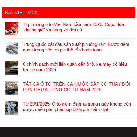
BÀI VIẾT MỚI
Thị trường ô tô Việt Nam đầu năm 2026: Cuộc đua
“đại hạ giá” xả hàng xe đời cũ
Không
có
Trung Quốc bắt đầu sản xuất pin lỏng-rắn: Bước đệm
bình
quan trọng tiến tới pin thể rắn hoàn toàn
luận
Không
ở
có
Thị
6 chính sách mới liên quan đến ô tô, xe máy có hiệu
bình
trường
lực từ năm 2026
luận
ô
Không
ở
tô
có
Trung
TẤT CẢ Ô TÔ TRÊN CẢ NƯỚC SẮP CÓ THAY ĐỔI
Việt
bình
Quốc
LỚN CHƯA TỪNG CÓ TỪ NĂM 2026
Nam
luận
bắt
Không
đầu
ở
đầu
có
năm
6
Từ 20/1/2025: Ô tô kiểm định lại trong ngày không còn
sản
bình
2026:
chính
được miễn phí, phải nộp 50% phí kiểm định
xuất
luận
Cuộc
sách
Không
pin
ở
đua
mới
có
lỏng-
TẤT
“đại
liên
bình
rắn:
CẢ
hạ
quan
luận
Bước
Ô
giá”
đến