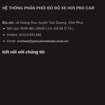
quan
luận
Bước
Ô
giá”
đến
ở
đệm
TÔ
HỆ THỐNG PHÂN PHỐI ĐỒ ĐỘ XE HƠI PRO CAR
xả
ô
Từ
quan
TRÊN
hàng
tô,
20/1/2025:
trọng
CẢ
xe
xe
Ô
tiến
NƯỚC
đời
máy
tô
Địa chỉ:
xã Hoàng Hoa, huyện Tam Dương, Vĩnh Phúc
tới
SẮP
cũ
có
kiểm
pin
CÓ
Mở cửa: 8h00 đến 18h00 ( Có chỗ đỗ Ô Tô )
hiệu
định
thể
THAY
lực
Hotline: 02113.833.666
lại
rắn
ĐỔI
từ
trong
hoàn
LỚN
Email:
contact@procarvietnam.com.vn
năm
ngày
toàn
CHƯA
2026
không
TỪNG
Kết nối với chúng tôi
còn
CÓ
được
TỪ
miễn
NĂM
phí,
2026
phải
nộp
50%
phí
kiểm
định