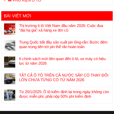
🚗 PHỤ KIỆN Ô TÔ
BÀI VIẾT MỚI
Thị trường ô tô Việt Nam đầu năm 2026: Cuộc đua
“đại hạ giá” xả hàng xe đời cũ
Không
có
Trung Quốc bắt đầu sản xuất pin lỏng-rắn: Bước đệm
bình
quan trọng tiến tới pin thể rắn hoàn toàn
luận
Không
ở
có
Thị
6 chính sách mới liên quan đến ô tô, xe máy có hiệu
bình
trường
lực từ năm 2026
luận
ô
Không
ở
tô
có
Trung
TẤT CẢ Ô TÔ TRÊN CẢ NƯỚC SẮP CÓ THAY ĐỔI
Việt
bình
Quốc
LỚN CHƯA TỪNG CÓ TỪ NĂM 2026
Nam
luận
bắt
Không
đầu
ở
đầu
có
năm
6
Từ 20/1/2025: Ô tô kiểm định lại trong ngày không còn
sản
bình
2026:
chính
được miễn phí, phải nộp 50% phí kiểm định
xuất
luận
Cuộc
sách
Không
pin
ở
đua
mới
có
lỏng-
TẤT
“đại
liên
bình
rắn:
CẢ
hạ