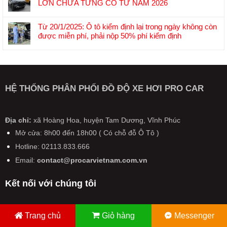
Quốc
LỚN CHƯA TỪNG CÓ TỪ NĂM 2026
Nam
luận
bắt
Không
đầu
ở
đầu
có
năm
6
Từ 20/1/2025: Ô tô kiểm định lại trong ngày không còn
sản
bình
2026:
chính
được miễn phí, phải nộp 50% phí kiểm định
xuất
luận
Cuộc
sách
Không
pin
ở
đua
mới
có
lỏng-
TẤT
“đại
liên
bình
rắn:
CẢ
hạ
quan
luận
Bước
Ô
giá”
đến
ở
đệm
TÔ
HỆ THỐNG PHÂN PHỐI ĐỒ ĐỘ XE HƠI PRO CAR
xả
ô
Từ
quan
TRÊN
hàng
tô,
20/1/2025:
trọng
CẢ
xe
xe
Ô
tiến
NƯỚC
đời
máy
tô
Địa chỉ:
xã Hoàng Hoa, huyện Tam Dương, Vĩnh Phúc
tới
SẮP
cũ
có
kiểm
pin
CÓ
Mở cửa: 8h00 đến 18h00 ( Có chỗ đỗ Ô Tô )
hiệu
định
thể
THAY
lực
Hotline: 02113.833.666
lại
rắn
ĐỔI
từ
trong
hoàn
LỚN
Email:
contact@procarvietnam.com.vn
năm
ngày
toàn
CHƯA
2026
không
TỪNG
Kết nối với chúng tôi
còn
CÓ
được
TỪ
miễn
NĂM
phí,
2026
Trang chủ
Giỏ hàng
Messenger
phải