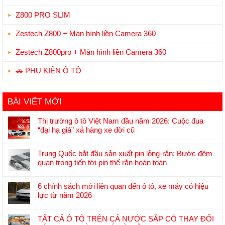
Z800 PRO SLIM
Zestech Z800 + Màn hình liền Camera 360
Zestech Z800pro + Màn hình liền Camera 360
🚗 PHỤ KIỆN Ô TÔ
BÀI VIẾT MỚI
Thị trường ô tô Việt Nam đầu năm 2026: Cuộc đua
“đại hạ giá” xả hàng xe đời cũ
Không
có
Trung Quốc bắt đầu sản xuất pin lỏng-rắn: Bước đệm
bình
quan trọng tiến tới pin thể rắn hoàn toàn
luận
Không
ở
có
Thị
6 chính sách mới liên quan đến ô tô, xe máy có hiệu
bình
trường
lực từ năm 2026
luận
ô
Không
ở
tô
có
Trung
TẤT CẢ Ô TÔ TRÊN CẢ NƯỚC SẮP CÓ THAY ĐỔI
Việt
bình