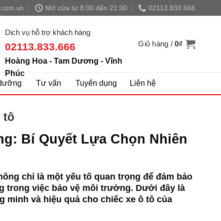
.com.vn
Mở cửa từ 8:00 đến 21:00
02113.833.666
Dịch vụ hỗ trợ khách hàng
Giỏ hàng /
0
₫
02113.833.666
Hoàng Hoa - Tam Dương - Vĩnh
Phúc
dưỡng
Tư vấn
Tuyển dụng
Liên hệ
 tô
ng: Bí Quyết Lựa Chọn Nhiên
không chỉ là một yếu tố quan trọng để đảm bảo
g trong việc bảo vệ môi trường. Dưới đây là
g minh và hiệu quả cho chiếc xe ô tô của