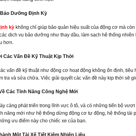
n Bảo Dưỡng Định Kỳ
ịnh kỳ
không chỉ giúp bảo quản hiệu suất của động cơ mà còn
 các dịch vụ bảo dưỡng như thay dầu, làm sạch hệ thống nhiên l
ệu hơn.
ới Các Vấn Đề Kỹ Thuật Kịp Thời
các vấn đề kỹ thuật như động cơ hoạt động không ổn định, tiêu 
m tra và sửa chữa. Việc giải quyết các vấn đề này kịp thời sẽ gi
 Về Các Tính Năng Công Nghệ Mới
 càng phát triển trong lĩnh vực ô tô, và có những tiến bộ vượt b
ính năng mới như hệ thống dừng động cơ tự động, hệ thống tái p
hững ưu điểm này cho chiếc xe của bạn.
Thành Một Tài Xế Tiết Kiệm Nhiên Liệu