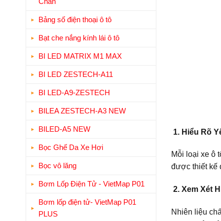
Chân
Bảng số điện thoại ô tô
Bạt che nắng kính lái ô tô
BI LED MATRIX M1 MAX
BI LED ZESTECH-A11
BI LED-A9-ZESTECH
BILEA ZESTECH-A3 NEW
BILED-A5 NEW
1. Hiểu Rõ Y
Bọc Ghế Da Xe Hơi
Mỗi loại xe ô 
Bọc vô lăng
được thiết kế
Bơm Lốp Điện Tử - VietMap P01
2. Xem Xét H
Bơm lốp điện tử- VietMap P01
Nhiên liệu ch
PLUS