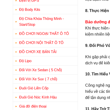
Định vị GPS
Độ Body Kits
8. Thực Hiệ
Độ Chìa Khóa Thông Minh -
Bảo dưỡng đ
Start/Stop
Khi thực hiện
ĐỒ CHƠI NGOẠI THẤT Ô TÔ
kiệm nhiên li
ĐỒ CHƠI NỘI THẤT Ô TÔ
9. Đối Phó V
ĐỒ CHƠI XE BÁN TẢI
Khi gặp phải 
Độ Lipo
dịch vụ để kiể
Đối Với Xe Sedan ( 5 Chỗ)
10. Tìm Hiểu
Đối Với Xe Suv ( 7 chỗ)
Công nghệ ngày
Đuôi Gió Liền Cốp
hiểu về các t
Đuôi Gió Nóc Kính Hậu
để tận dụng n
Giá đỡ điện thoại
11. Hãy Trở 