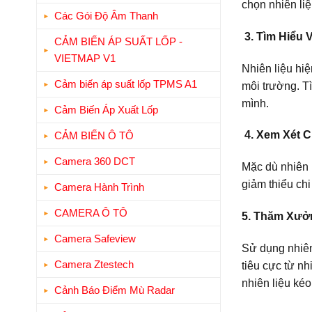
chọn nhiên liệ
Các Gói Độ Âm Thanh
3. Tìm Hiểu 
CẢM BIẾN ÁP SUẤT LỐP -
VIETMAP V1
Nhiên liệu hi
Cảm biến áp suất lốp TPMS A1
môi trường. T
mình.
Cảm Biến Áp Xuất Lốp
4. Xem Xét Ch
CẢM BIẾN Ô TÔ
Camera 360 DCT
Mặc dù nhiên l
giảm thiểu chi
Camera Hành Trình
CAMERA Ô TÔ
5. Thăm Xưở
Camera Safeview
Sử dụng nhiên
Camera Ztestech
tiêu cực từ n
nhiên liệu ké
Cảnh Báo Điểm Mù Radar