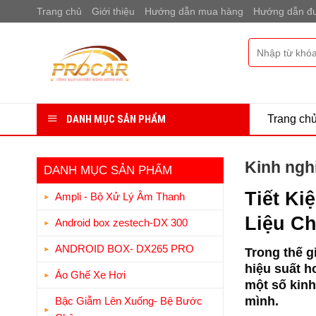
Bỏ
Trang chủ
Giới thiệu
Hướng dẫn mua hàng
Hướng dẫn đư
qua
nội
Tìm
dung
kiếm:
DANH MỤC SẢN PHẨM
Trang ch
Kinh ngh
DANH MỤC SẢN PHẨM
Tiết Ki
Ampli - Bộ Xử Lý Âm Thanh
Liệu C
Android box zestech-DX 300
ANDROID BOX- DX265 PRO
Trong thế g
hiệu suất h
Áo Ghế Xe Hơi
một số kinh
mình.
Bậc Giẫm Lên Xuống- Bệ Bước