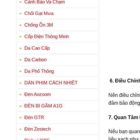
Cảnh Báo Va Chạm
Chổi Gạt Mưa
Chống Ồn 3M
Cốp Điện Thông Minh
Da Cao Cấp
Da Carbon
Da Phổ Thông
6. Điều Chỉn
DÁN PHIM CÁCH NHIỆT
Đèn Aozoom
Nên điều chỉnh
đảm bảo động
ĐÈN BI GẦM A1G
7. Quan Tâm
Đèn GTR
Đèn Zestech
Nếu bạn quan 
liệu sạch như