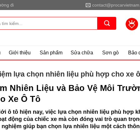
ờng đi
contact@procarvietnam
ủ
Giới thiệu
Sản phẩm
Sửa chữa
Sơn gò
Bảo 
iệm lựa chọn nhiên liệu phù hợp cho xe ô
ệm Nhiên Liệu và Bảo Vệ Môi Trườ
ho Xe Ô Tô
iới ô tô hiện nay, việc lựa chọn nhiên liệu phù hợp 
oạt động của chiếc xe mà còn đóng vai trò quan trọn
 nghiệm giúp bạn chọn lựa nhiên liệu một cách thôn