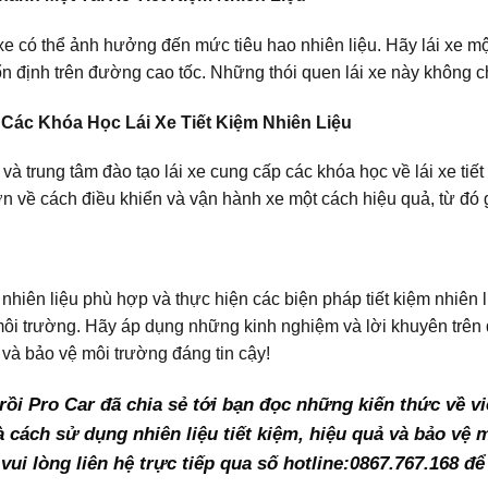
 xe có thể ảnh hưởng đến mức tiêu hao nhiên liệu. Hãy lái xe mộ
 ổn định trên đường cao tốc. Những thói quen lái xe này không c
 Các Khóa Học Lái Xe Tiết Kiệm Nhiên Liệu
và trung tâm đào tạo lái xe cung cấp các khóa học về lái xe ti
n về cách điều khiển và vận hành xe một cách hiệu quả, từ đó g
nhiên liệu phù hợp và thực hiện các biện pháp tiết kiệm nhiên l
ôi trường. Hãy áp dụng những kinh nghiệm và lời khuyên trên 
 và bảo vệ môi trường đáng tin cậy!
 rồi Pro Car đã chia sẻ tới bạn đọc những kiến thức về v
 cách sử dụng nhiên liệu tiết kiệm, hiệu quả và bảo vệ m
vui lòng liên hệ trực tiếp qua số hotline:0867.767.168 để