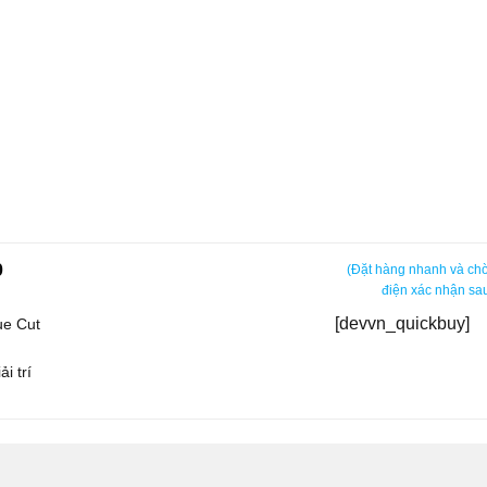
0
(Đặt hàng nhanh và chờ
điện xác nhận sau
[devvn_quickbuy]
lue Cut
i trí