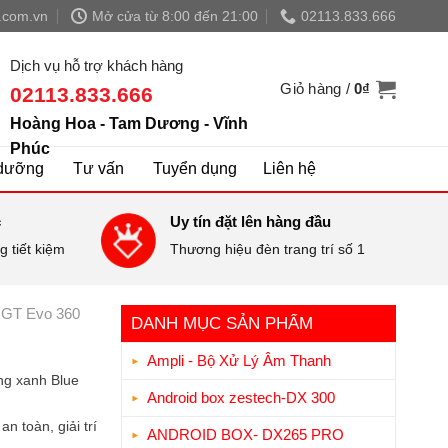
.com.vn
Mở cửa từ 8:00 đến 21:00
02113.833.666
Dịch vụ hỗ trợ khách hàng
Giỏ hàng /
0
₫
02113.833.666
Hoàng Hoa - Tam Dương - Vĩnh
Phúc
dưỡng
Tư vấn
Tuyển dụng
Liên hệ
c
Uy tín đặt lên hàng đầu
 tiết kiệm
Thương hiệu đèn trang trí số 1
 GT Evo 360
DANH MỤC SẢN PHẨM
Ampli - Bộ Xử Lý Âm Thanh
áng xanh Blue
Android box zestech-DX 300
 toàn, giải trí
ANDROID BOX- DX265 PRO