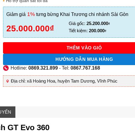
Hỗ trợ quan sát tối đa
1%
Giảm giá
tưng bừng Khai Trương chi nhánh Sài Gòn
Giá
Giá
Giá gốc:
25.200.000
₫
25.000.000
₫
gốc
hiện
Tiết kiệm:
200.000
₫
là:
tại
25.200.000₫.
là:
THÊM VÀO GIỎ
25.000.000₫.
HƯỚNG DẪN MUA HÀNG
Hotline:
0869.321.899
- Tel:
0867.767.168
Địa chỉ: xã Hoàng Hoa, huyện Tam Dương, Vĩnh Phúc
UYỂN
ch GT Evo 360