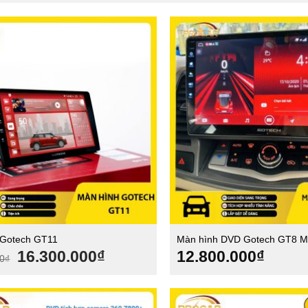
 Gotech GT11
Màn hình DVD Gotech GT8 M
Giá
Giá
16.300.000
₫
12.800.000
₫
00
₫
gốc
hiện
là:
tại
16.500.000₫.
là: