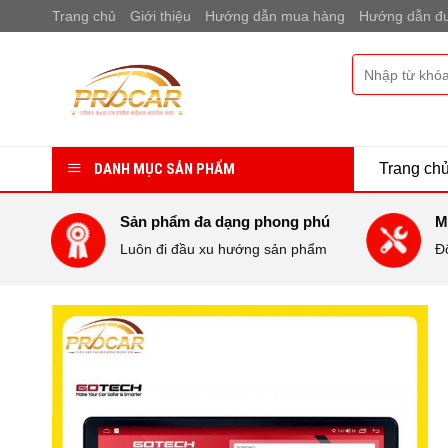
Bỏ
Trang chủ
Giới thiệu
Hướng dẫn mua hàng
Hướng dẫn đư
qua
nội
Tìm
dung
kiếm:
DANH MỤC SẢN PHẨM
Trang ch
Sản phẩm đa dạng phong phú
M
Luôn đi đầu xu hướng sản phẩm
Đ