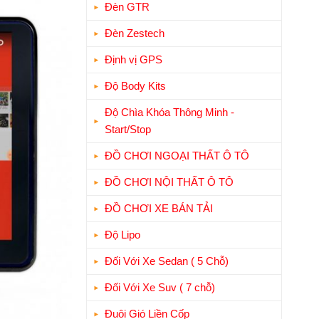
Đèn GTR
Đèn Zestech
Định vị GPS
Độ Body Kits
Độ Chìa Khóa Thông Minh -
Start/Stop
ĐỒ CHƠI NGOẠI THẤT Ô TÔ
ĐỒ CHƠI NỘI THẤT Ô TÔ
ĐỒ CHƠI XE BÁN TẢI
Độ Lipo
Đối Với Xe Sedan ( 5 Chỗ)
Đối Với Xe Suv ( 7 chỗ)
Đuôi Gió Liền Cốp