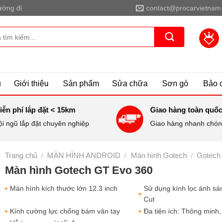
ờng đi
contact@procarvietnam
ủ
Giới thiệu
Sản phẩm
Sửa chữa
Sơn gò
Bảo 
iễn phí lắp đặt < 15km
Giao hàng toàn quố
ội ngũ lắp đặt chuyên nghiệp
Giao hàng nhanh chóng
Trang chủ
MÀN HÌNH ANDROID
Màn hình Gotech
Gotech
/
/
/
Màn hình Gotech GT Evo 360
Màn hình kích thước lớn 12.3 inch
Sử dụng kính lọc ánh s
Cut
Kính cường lực chống bám vân tay
Đa tiện ích: Thông minh, an