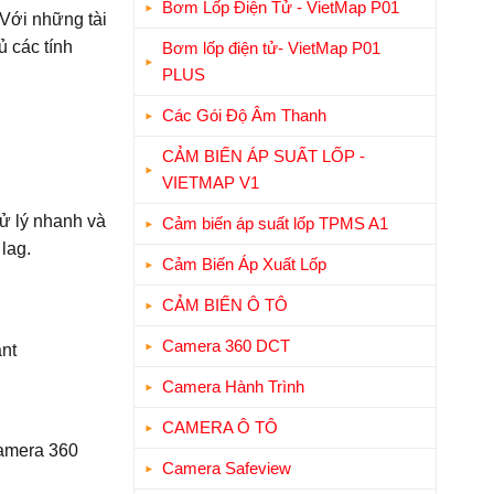
Bơm Lốp Điện Tử - VietMap P01
 Với những tài
 các tính
Bơm lốp điện tử- VietMap P01
PLUS
Các Gói Độ Âm Thanh
CẢM BIẾN ÁP SUẤT LỐP -
VIETMAP V1
ử lý nhanh và
Cảm biến áp suất lốp TPMS A1
lag.
Cảm Biến Áp Xuất Lốp
CẢM BIẾN Ô TÔ
Camera 360 DCT
ant
Camera Hành Trình
CAMERA Ô TÔ
camera 360
Camera Safeview