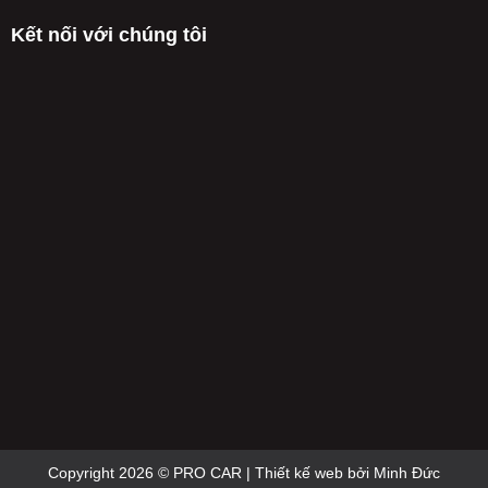
CHƯA
2026
không
TỪNG
Kết nối với chúng tôi
còn
CÓ
được
TỪ
miễn
NĂM
phí,
2026
phải
nộp
50%
phí
kiểm
định
Copyright 2026 © PRO CAR | Thiết kế web bởi
Minh Đức