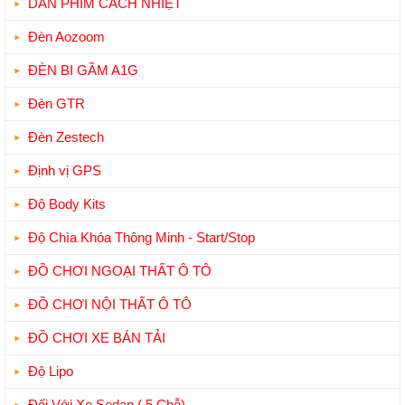
DÁN PHIM CÁCH NHIỆT
Đèn Aozoom
ĐÈN BI GẦM A1G
Đèn GTR
Đèn Zestech
Định vị GPS
Độ Body Kits
Độ Chìa Khóa Thông Minh - Start/Stop
ĐỒ CHƠI NGOẠI THẤT Ô TÔ
ĐỒ CHƠI NỘI THẤT Ô TÔ
ĐỒ CHƠI XE BÁN TẢI
Độ Lipo
Đối Với Xe Sedan ( 5 Chỗ)