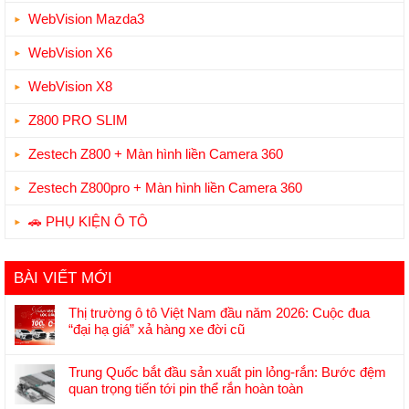
WebVision Mazda3
WebVision X6
WebVision X8
Z800 PRO SLIM
Zestech Z800 + Màn hình liền Camera 360
Zestech Z800pro + Màn hình liền Camera 360
🚗 PHỤ KIỆN Ô TÔ
BÀI VIẾT MỚI
Thị trường ô tô Việt Nam đầu năm 2026: Cuộc đua
“đại hạ giá” xả hàng xe đời cũ
Không
có
Trung Quốc bắt đầu sản xuất pin lỏng-rắn: Bước đệm
bình
quan trọng tiến tới pin thể rắn hoàn toàn
luận