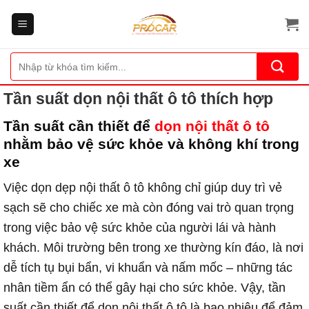
Bỏ
qua
nội
dung
Tìm
kiếm:
Tần suất dọn nội thất ô tô thích hợp
Tần suất cần thiết để
dọn nội thất ô tô
nhằm bảo vệ sức khỏe và không khí trong
xe
Việc dọn dẹp nội thất ô tô không chỉ giúp duy trì vẻ
sạch sẽ cho chiếc xe mà còn đóng vai trò quan trọng
trong việc bảo vệ sức khỏe của người lái và hành
khách. Môi trường bên trong xe thường kín đáo, là nơi
dễ tích tụ bụi bẩn, vi khuẩn và nấm mốc – những tác
nhân tiềm ẩn có thể gây hại cho sức khỏe. Vậy, tần
suất cần thiết để dọn nội thất ô tô là bao nhiêu để đảm