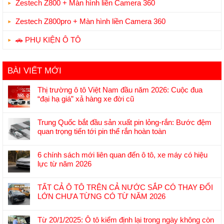
Zestech Z800 + Màn hình liền Camera 360
Zestech Z800pro + Màn hình liền Camera 360
🚗 PHỤ KIỆN Ô TÔ
BÀI VIẾT MỚI
Thị trường ô tô Việt Nam đầu năm 2026: Cuộc đua
“đại hạ giá” xả hàng xe đời cũ
Không
có
Trung Quốc bắt đầu sản xuất pin lỏng-rắn: Bước đệm
bình
quan trọng tiến tới pin thể rắn hoàn toàn
luận
Không
ở
có
Thị
6 chính sách mới liên quan đến ô tô, xe máy có hiệu
bình
trường
lực từ năm 2026
luận
ô
Không
ở
tô
có
Trung
TẤT CẢ Ô TÔ TRÊN CẢ NƯỚC SẮP CÓ THAY ĐỔI
Việt
bình
Quốc
LỚN CHƯA TỪNG CÓ TỪ NĂM 2026
Nam
luận
bắt
Không
đầu
ở
đầu
có
năm
6
Từ 20/1/2025: Ô tô kiểm định lại trong ngày không còn
sản