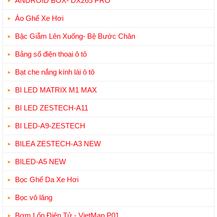
ANDROID BOX- DX265 PRO
Áo Ghế Xe Hơi
Bậc Giẫm Lên Xuống- Bệ Bước Chân
Bảng số điện thoại ô tô
Bạt che nắng kính lái ô tô
BI LED MATRIX M1 MAX
BI LED ZESTECH-A11
BI LED-A9-ZESTECH
BILEA ZESTECH-A3 NEW
BILED-A5 NEW
Bọc Ghế Da Xe Hơi
Bọc vô lăng
Bơm Lốp Điện Tử - VietMap P01