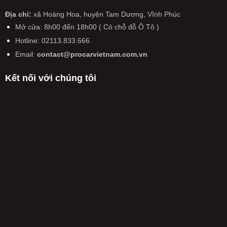
xe
xe
Ô
tiến
NƯỚC
đời
máy
tô
Địa chỉ:
xã Hoàng Hoa, huyện Tam Dương, Vĩnh Phúc
tới
SẮP
cũ
có
kiểm
pin
CÓ
Mở cửa: 8h00 đến 18h00 ( Có chỗ đỗ Ô Tô )
hiệu
định
thể
THAY
lực
Hotline: 02113.833.666
lại
rắn
ĐỔI
từ
trong
hoàn
LỚN
Email:
contact@procarvietnam.com.vn
năm
ngày
toàn
CHƯA
2026
không
TỪNG
Kết nối với chúng tôi
còn
CÓ
được
TỪ
miễn
NĂM
phí,
2026
phải
nộp
50%
phí
kiểm
định