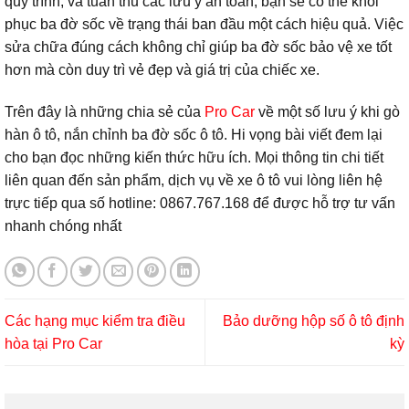
quy trình, và tuân thủ các lưu ý an toàn, bạn sẽ có thể khôi
phục ba đờ sốc về trạng thái ban đầu một cách hiệu quả. Việc
sửa chữa đúng cách không chỉ giúp ba đờ sốc bảo vệ xe tốt
hơn mà còn duy trì vẻ đẹp và giá trị của chiếc xe.
Trên đây là những chia sẻ của
Pro Car
về một số lưu ý khi gò
hàn ô tô, nắn chỉnh ba đờ sốc ô tô. Hi vọng bài viết đem lại
cho bạn đọc những kiến thức hữu ích. Mọi thông tin chi tiết
liên quan đến sản phẩm, dịch vụ về xe ô tô vui lòng liên hệ
trực tiếp qua số hotline: 0867.767.168 để được hỗ trợ tư vấn
nhanh chóng nhất
Các hạng mục kiểm tra điều
Bảo dưỡng hộp số ô tô định
hòa tại Pro Car
kỳ