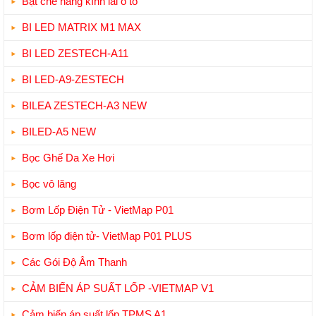
Bạt che nắng kính lái ô tô
BI LED MATRIX M1 MAX
BI LED ZESTECH-A11
BI LED-A9-ZESTECH
BILEA ZESTECH-A3 NEW
BILED-A5 NEW
Bọc Ghế Da Xe Hơi
Bọc vô lăng
Bơm Lốp Điện Tử - VietMap P01
Bơm lốp điện tử- VietMap P01 PLUS
Các Gói Độ Âm Thanh
CẢM BIẾN ÁP SUẤT LỐP -VIETMAP V1
Cảm biến áp suất lốp TPMS A1