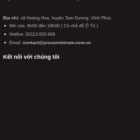
Từ
quan
TRÊN
hàng
tô,
20/1/2025:
trọng
CẢ
xe
xe
Ô
tiến
NƯỚC
đời
máy
tô
Địa chỉ:
xã Hoàng Hoa, huyện Tam Dương, Vĩnh Phúc
tới
SẮP
cũ
có
kiểm
pin
CÓ
Mở cửa: 8h00 đến 18h00 ( Có chỗ đỗ Ô Tô )
hiệu
định
thể
THAY
lực
Hotline: 02113.833.666
lại
rắn
ĐỔI
từ
trong
hoàn
LỚN
Email:
contact@procarvietnam.com.vn
năm
ngày
toàn
CHƯA
2026
không
TỪNG
Kết nối với chúng tôi
còn
CÓ
được
TỪ
miễn
NĂM
phí,
2026
phải
nộp
50%
phí
kiểm
định