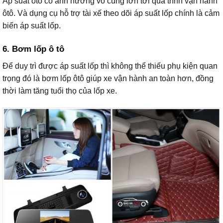
Áp suất ôtô có ảnh hưởng vô cùng lớn tới quá trình vận hành
ôtô. Và dụng cụ hỗ trợ tài xế theo dõi áp suất lốp chính là cảm
biến áp suất lốp.
6. Bơm lốp ô tô
Để duy trì được áp suất lốp thì không thể thiếu phụ kiện quan
trọng đó là bơm lốp ôtô giúp xe vận hành an toàn hơn, đồng
thời làm tăng tuổi thọ của lốp xe.