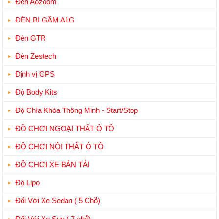
Đèn Aozoom
ĐÈN BI GẦM A1G
Đèn GTR
Đèn Zestech
Định vị GPS
Độ Body Kits
Độ Chìa Khóa Thông Minh - Start/Stop
ĐỒ CHƠI NGOẠI THẤT Ô TÔ
ĐỒ CHƠI NỘI THẤT Ô TÔ
ĐỒ CHƠI XE BÁN TẢI
Độ Lipo
Đối Với Xe Sedan ( 5 Chỗ)
Đối Với Xe Suv ( 7 chỗ)