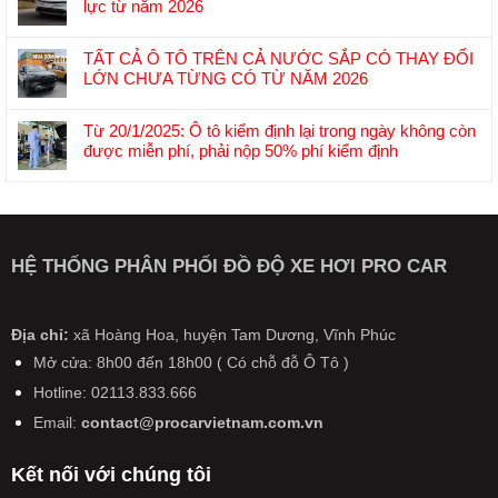
trường
lực từ năm 2026
luận
ô
Không
ở
tô
có
Trung
TẤT CẢ Ô TÔ TRÊN CẢ NƯỚC SẮP CÓ THAY ĐỔI
Việt
bình
Quốc
LỚN CHƯA TỪNG CÓ TỪ NĂM 2026
Nam
luận
bắt
Không
đầu
ở
đầu
có
năm
6
Từ 20/1/2025: Ô tô kiểm định lại trong ngày không còn
sản
bình
2026:
chính
được miễn phí, phải nộp 50% phí kiểm định
xuất
luận
Cuộc
sách
Không
pin
ở
đua
mới
có
lỏng-
TẤT
“đại
liên
bình
rắn:
CẢ
hạ
quan
luận
Bước
Ô
giá”
đến
ở
đệm
TÔ
HỆ THỐNG PHÂN PHỐI ĐỒ ĐỘ XE HƠI PRO CAR
xả
ô
Từ
quan
TRÊN
hàng
tô,
20/1/2025:
trọng
CẢ
xe
xe
Ô
tiến
NƯỚC
đời
máy
tô
Địa chỉ:
xã Hoàng Hoa, huyện Tam Dương, Vĩnh Phúc
tới
SẮP
cũ
có
kiểm
pin
CÓ
Mở cửa: 8h00 đến 18h00 ( Có chỗ đỗ Ô Tô )
hiệu
định
thể
THAY
lực
Hotline: 02113.833.666
lại
rắn
ĐỔI
từ
trong
hoàn
LỚN
Email:
contact@procarvietnam.com.vn
năm
ngày
toàn
CHƯA
2026
không
TỪNG
Kết nối với chúng tôi
còn
CÓ
được