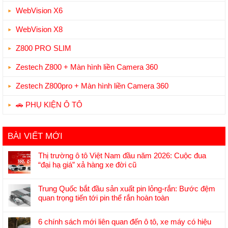
WebVision X6
WebVision X8
Z800 PRO SLIM
Zestech Z800 + Màn hình liền Camera 360
Zestech Z800pro + Màn hình liền Camera 360
🚗 PHỤ KIỆN Ô TÔ
BÀI VIẾT MỚI
Thị trường ô tô Việt Nam đầu năm 2026: Cuộc đua
“đại hạ giá” xả hàng xe đời cũ
Không
có
Trung Quốc bắt đầu sản xuất pin lỏng-rắn: Bước đệm
bình
quan trọng tiến tới pin thể rắn hoàn toàn
luận
Không
ở
có
Thị
6 chính sách mới liên quan đến ô tô, xe máy có hiệu
bình