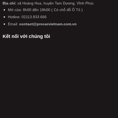
NƯỚC
đời
máy
tô
Địa chỉ:
xã Hoàng Hoa, huyện Tam Dương, Vĩnh Phúc
tới
SẮP
cũ
có
kiểm
pin
CÓ
Mở cửa: 8h00 đến 18h00 ( Có chỗ đỗ Ô Tô )
hiệu
định
thể
THAY
lực
Hotline: 02113.833.666
lại
rắn
ĐỔI
từ
trong
hoàn
LỚN
Email:
contact@procarvietnam.com.vn
năm
ngày
toàn
CHƯA
2026
không
TỪNG
Kết nối với chúng tôi
còn
CÓ
được
TỪ
miễn
NĂM
phí,
2026
phải
nộp
50%
phí
kiểm
định