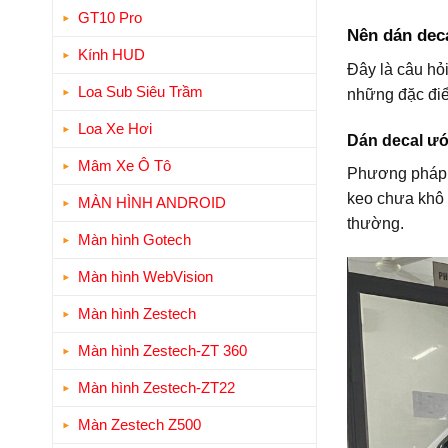
GT10 Pro
Nên dán deca
Kính HUD
Đây là câu hỏi
Loa Sub Siêu Trầm
những đặc đi
Loa Xe Hơi
Dán decal ướ
Mâm Xe Ô Tô
Phương pháp nà
keo chưa khô h
MÀN HÌNH ANDROID
thường.
Màn hình Gotech
Màn hình WebVision
Màn hình Zestech
Màn hình Zestech-ZT 360
Màn hình Zestech-ZT22
Màn Zestech Z500