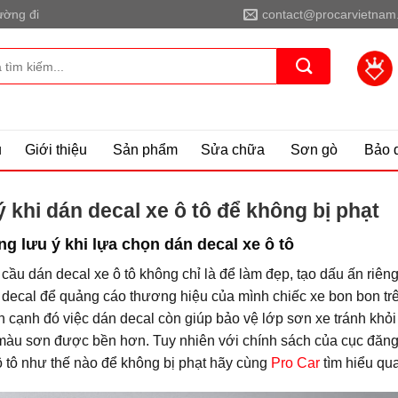
ờng đi
contact@procarvietnam
ủ
Giới thiệu
Sản phẩm
Sửa chữa
Sơn gò
Bảo 
ý khi dán decal xe ô tô để không bị phạt
g lưu ý khi lựa chọn dán decal xe ô tô
cầu dán decal xe ô tô không chỉ là để làm đẹp, tạo dấu ấn riên
 decal để quảng cáo thương hiệu của mình chiếc xe bon bon trê
n cạnh đó việc dán decal còn giúp bảo vệ lớp sơn xe tránh k
 màu sơn được bền hơn. Tuy nhiên với chính sách của cục đăng k
ô tô như thế nào để không bị phạt hãy cùng
Pro Car
tìm hiểu qua