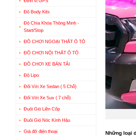
Định vị GPS
Độ Body Kits
Độ Chìa Khóa Thông Minh -
Start/Stop
ĐỒ CHƠI NGOẠI THẤT Ô TÔ
ĐỒ CHƠI NỘI THẤT Ô TÔ
ĐỒ CHƠI XE BÁN TẢI
Độ Lipo
Đối Với Xe Sedan ( 5 Chỗ)
Đối Với Xe Suv ( 7 chỗ)
Đuôi Gió Liền Cốp
Đuôi Gió Nóc Kính Hậu
Giá đỡ điện thoại
Những loại d