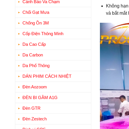
Cảnh Báo Va Chạm
Không hạn c
Chổi Gạt Mưa
và bắt mắt
Chống Ồn 3M
Cốp Điện Thông Minh
Da Cao Cấp
Da Carbon
Da Phổ Thông
DÁN PHIM CÁCH NHIỆT
Đèn Aozoom
ĐÈN BI GẦM A1G
Đèn GTR
Đèn Zestech