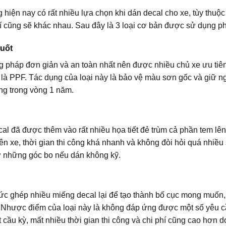
g hiện nay có rất nhiều lựa chọn khi dán decal cho xe, tùy thuộ
í cũng sẽ khác nhau. Sau đây là 3 loại cơ bản được sử dụng ph
suốt
 pháp đơn giản và an toàn nhất nên được nhiều chủ xe ưu tiên l
 là PPF. Tác dụng của loại này là bảo vệ màu sơn gốc và giữ n
g trong vòng 1 năm.
cal đã được thêm vào rất nhiều họa tiết đẻ trùm cả phần tem lê
lên xe, thời gian thi công khá nhanh và không đòi hỏi quá nhiề
ở những góc bo nếu dán không kỹ.
hức ghép nhiều miếng decal lại để tạo thành bố cục mong muốn,
 Nhược điểm của loại này là không đáp ứng được một số yêu 
 cầu kỳ, mất nhiều thời gian thi công và chi phí cũng cao hơn do 