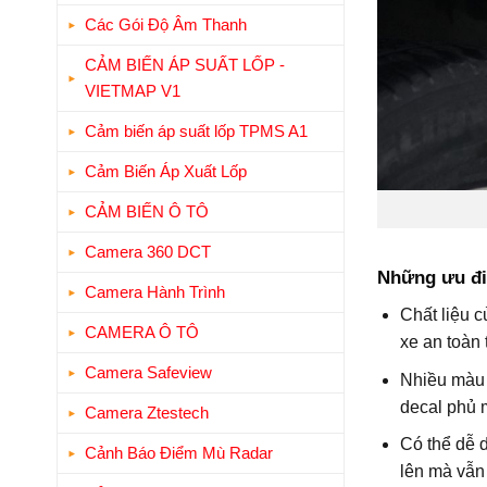
Các Gói Độ Âm Thanh
CẢM BIẾN ÁP SUẤT LỐP -
VIETMAP V1
Cảm biến áp suất lốp TPMS A1
Cảm Biến Áp Xuất Lốp
CẢM BIẾN Ô TÔ
Camera 360 DCT
Những ưu điể
Camera Hành Trình
Chất liệu c
CAMERA Ô TÔ
xe an toàn
Camera Safeview
Nhiều màu 
decal phủ
Camera Ztestech
Có thể dễ d
Cảnh Báo Điểm Mù Radar
lên mà vẫn