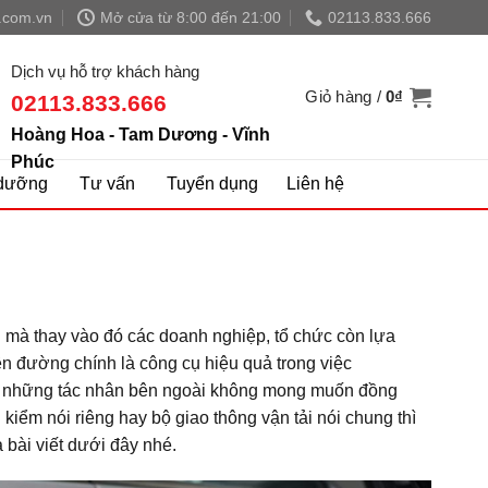
.com.vn
Mở cửa từ 8:00 đến 21:00
02113.833.666
Dịch vụ hỗ trợ khách hàng
Giỏ hàng /
0
₫
02113.833.666
Hoàng Hoa - Tam Dương - Vĩnh
Phúc
dưỡng
Tư vấn
Tuyển dụng
Liên hệ
g mà thay vào đó các doanh nghiệp, tổ chức còn lựa
n đường chính là công cụ hiệu quả trong việc
hỏi những tác nhân bên ngoài không mong muốn đồng
iểm nói riêng hay bộ giao thông vận tải nói chung thì
 bài viết dưới đây nhé.