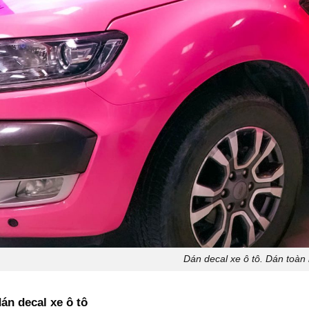
Dán decal xe ô tô. Dán toàn
án decal xe ô tô