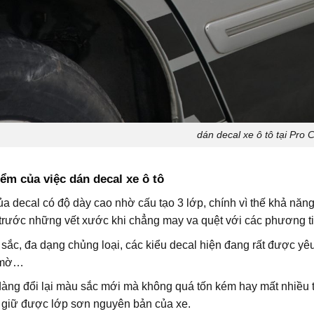
dán decal xe ô tô tại Pro 
m của việc dán decal xe ô tô
ủa decal có độ dày cao nhờ cấu tạo 3 lớp, chính vì thế khả nă
 trước những vết xước khi chẳng may va quệt với các phương 
sắc, đa dạng chủng loại, các kiểu decal hiện đang rất được yê
 mờ…
àng đổi lại màu sắc mới mà không quá tốn kém hay mất nhiều th
 giữ được lớp sơn nguyên bản của xe.