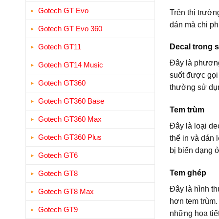
Gotech GT Evo
Trên thị trườn
dán mà chi ph
Gotech GT Evo 360
Gotech GT11
Decal trong 
Đây là phương
Gotech GT14 Music
suốt được gọi
Gotech GT360
thường sử dụn
Gotech GT360 Base
Tem trùm
Gotech GT360 Max
Đây là loại de
Gotech GT360 Plus
thể in và dán 
bị biến dạng 
Gotech GT6
Tem ghép
Gotech GT8
Đây là hình t
Gotech GT8 Max
hơn tem trùm.
Gotech GT9
những họa tiết