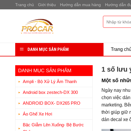
Bỏ
Trang chủ
Giới thiệu
Hướng dẫn mua hàng
Hướng dẫn đư
qua
nội
Tìm
dung
kiếm:
DANH MỤC SẢN PHẨM
Trang ch
1 số lưu 
DANH MỤC SẢN PHẨM
Một số nhữn
Ampli - Bộ Xử Lý Âm Thanh
Ngày nay nhu 
Android box zestech-DX 300
chọn việc dán
ANDROID BOX- DX265 PRO
marketing. Bê
thời giúp giữ
Áo Ghế Xe Hơi
dán decal xe 
Bậc Giẫm Lên Xuống- Bệ Bước