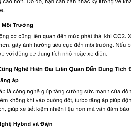
cao hơn. Do đó, bạn cần cân nhắc kỹ lưỡng về khả n
e.
ố Môi Trường
ộng cơ cũng liên quan đến mức phát thải khí CO2. X
hơn, gây ảnh hưởng tiêu cực đến môi trường. Nếu b
e với động cơ dung tích nhỏ hoặc xe điện.
Công Nghệ Hiện Đại Liên Quan Đến Dung Tích
tăng áp
 áp là công nghệ giúp tăng cường sức mạnh của độn
êm không khí vào buồng đốt, turbo tăng áp giúp độ
ch, giúp xe tiết kiệm nhiên liệu hơn mà vẫn đảm bảo 
Nghệ Hybrid và Điện