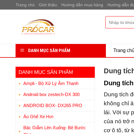
Bỏ
Trang chủ
Giới thiệu
Hướng dẫn mua hàng
Hướng dẫn đư
qua
nội
Tìm
dung
kiếm:
DANH MỤC SẢN PHẨM
Trang ch
Dung tích
DANH MỤC SẢN PHẨM
Dung tích
Ampli - Bộ Xử Lý Âm Thanh
Dung tích đ
Android box zestech-DX 300
không chỉ ả
ANDROID BOX- DX265 PRO
lái. Với sự
Áo Ghế Xe Hơi
của nó trở 
Bậc Giẫm Lên Xuống- Bệ Bước
cơ ô tô, từ