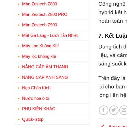
Công nghệ h
Màn Zestech Z800
hybrid kết 
Màn Zestech Z800 PRO
hoàn toàn n
Màn Zestech Z900
7. Kết Luậ
Mặt Ga Lăng - Lưới Tản Nhiệt
Máy Lọc Không Khí
Dung tích đ
liệu, và cả
Máy lọc không khí
sáng suốt k
NÂNG CẤP ÂM THANH
NÂNG CẤP ÁNH SÁNG
Trên đây là
lại cho bạn
Nẹp Chân Kính
lòng liên h
Nước hoa ô tô
PHỤ KIỆN KHÁC
Quick-istop