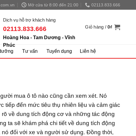
.com.vn
Mở cửa từ 8:00 đến 21:00
02113.833.666
Dịch vụ hỗ trợ khách hàng
Giỏ hàng /
0
₫
02113.833.666
Hoàng Hoa - Tam Dương - Vĩnh
Phúc
dưỡng
Tư vấn
Tuyển dụng
Liên hệ
 người mua ô tô nào cũng cần xem xét. Nó
 tiếp đến mức tiêu thụ nhiên liệu và cảm giác
ểu rõ về dung tích động cơ và những tác động
úng ta sẽ khám phá chi tiết về dung tích động
 nó đối với xe và người sử dụng. Đồng thời,