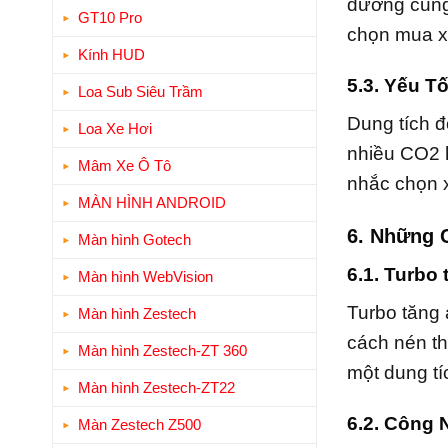
dưỡng cũng 
GT10 Pro
chọn mua x
Kính HUD
5.3. Yếu T
Loa Sub Siêu Trầm
Dung tích đ
Loa Xe Hơi
nhiều CO2 
Mâm Xe Ô Tô
nhắc chọn x
MÀN HÌNH ANDROID
6. Những 
Màn hình Gotech
6.1. Turbo 
Màn hình WebVision
Turbo tăng
Màn hình Zestech
cách nén th
Màn hình Zestech-ZT 360
một dung tí
Màn hình Zestech-ZT22
6.2. Công 
Màn Zestech Z500