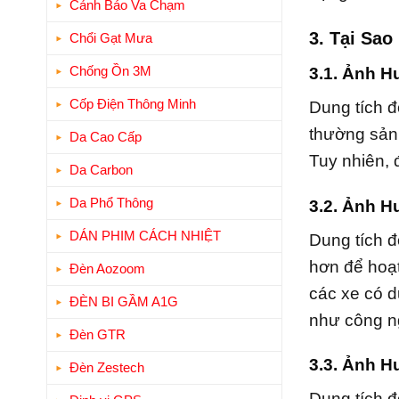
Cảnh Báo Va Chạm
3. Tại Sa
Chổi Gạt Mưa
Chống Ồn 3M
3.1. Ảnh H
Cốp Điện Thông Minh
Dung tích đ
thường sản 
Da Cao Cấp
Tuy nhiên, 
Da Carbon
Da Phổ Thông
3.2. Ảnh H
DÁN PHIM CÁCH NHIỆT
Dung tích đ
hơn để hoạt
Đèn Aozoom
các xe có d
ĐÈN BI GẦM A1G
như công ng
Đèn GTR
3.3. Ảnh 
Đèn Zestech
Dung tích đ