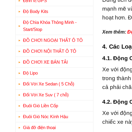
Định vị GPS
mạnh mẽ và 
Độ Body Kits
hoạt hơn. Đ
Độ Chìa Khóa Thông Minh -
Start/Stop
Xem thêm:
Độ
ĐỒ CHƠI NGOẠI THẤT Ô TÔ
4. Các Lo
ĐỒ CHƠI NỘI THẤT Ô TÔ
4.1. Động 
ĐỒ CHƠI XE BÁN TẢI
Xe với động
Độ Lipo
trong thành
Đối Với Xe Sedan ( 5 Chỗ)
cả phải ch
Đối Với Xe Suv ( 7 chỗ)
4.2. Động 
Đuôi Gió Liền Cốp
Xe với động
Đuôi Gió Nóc Kính Hậu
chiếc xe n
Giá đỡ điện thoại