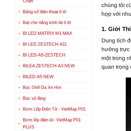
Chân
chúng tôi c
Bảng số điện thoại ô tô
hợp với nh
Bạt che nắng kính lái ô tô
1. Giới T
BI LED MATRIX M1 MAX
Dung tích đ
BI LED ZESTECH-A11
hưởng trực 
BI LED-A9-ZESTECH
một trong n
BILEA ZESTECH-A3 NEW
quan trọng
BILED-A5 NEW
Bọc Ghế Da Xe Hơi
Bọc vô lăng
Bơm Lốp Điện Tử - VietMap P01
Bơm lốp điện tử- VietMap P01
PLUS