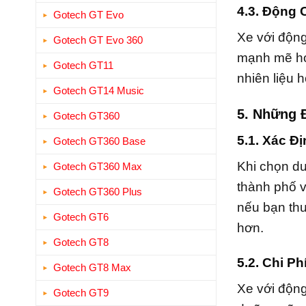
4.3. Động 
Gotech GT Evo
Xe với động
Gotech GT Evo 360
mạnh mẽ ho
Gotech GT11
nhiên liệu 
Gotech GT14 Music
5. Những 
Gotech GT360
5.1. Xác Đ
Gotech GT360 Base
Khi chọn du
Gotech GT360 Max
thành phố v
Gotech GT360 Plus
nếu bạn thư
Gotech GT6
hơn.
Gotech GT8
5.2. Chi P
Gotech GT8 Max
Xe với động
Gotech GT9