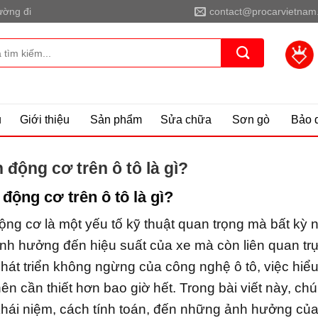
ờng đi
contact@procarvietnam
ủ
Giới thiệu
Sản phẩm
Sửa chữa
Sơn gò
Bảo 
 động cơ trên ô tô là gì?
 động cơ trên ô tô là gì?
ộng cơ là một yếu tố kỹ thuật quan trọng mà bất kỳ
nh hưởng đến hiệu suất của xe mà còn liên quan trực
 phát triển không ngừng của công nghệ ô tô, việc hi
nên cần thiết hơn bao giờ hết. Trong bài viết này, ch
 khái niệm, cách tính toán, đến những ảnh hưởng của