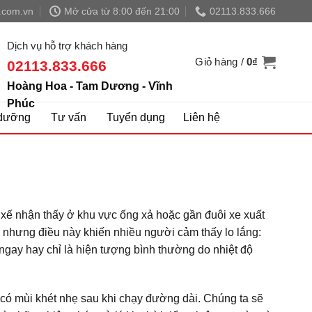
.com.vn
Mở cửa từ 8:00 đến 21:00
02113.833.666
Dịch vụ hỗ trợ khách hàng
Giỏ hàng /
0
₫
02113.833.666
Hoàng Hoa - Tam Dương - Vĩnh
Phúc
dưỡng
Tư vấn
Tuyển dụng
Liên hệ
ài xế nhận thấy ở khu vực ống xả hoặc gần đuôi xe xuất
 nhưng điều này khiến nhiều người cảm thấy lo lắng:
ngay hay chỉ là hiện tượng bình thường do nhiệt độ
xả có mùi khét nhẹ sau khi chạy đường dài. Chúng ta sẽ