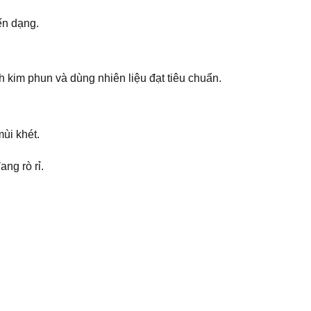
ến dạng.
 kim phun và dùng nhiên liệu đạt tiêu chuẩn.
ùi khét.
ng rò rỉ.