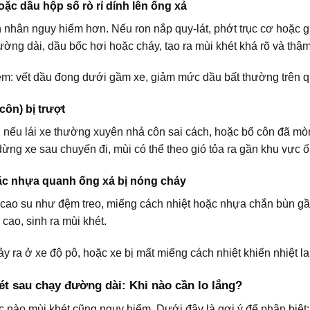
ặc dầu hộp số rò rỉ dính lên ống xả
 nhân nguy hiểm hơn. Nếu ron nắp quy-lát, phớt trục cơ hoặc gi
ường dài, dầu bốc hơi hoặc cháy, tạo ra mùi khét khá rõ và thậ
èm: vết dầu đọng dưới gầm xe, giảm mức dầu bất thường trên q
(côn) bị trượt
 nếu lái xe thường xuyên nhả côn sai cách, hoặc bố côn đã mòn,
dừng xe sau chuyến đi, mùi có thể theo gió tỏa ra gần khu vực ố
ặc nhựa quanh ống xả bị nóng chảy
ết cao su như đệm treo, miếng cách nhiệt hoặc nhựa chắn bùn gầ
cao, sinh ra mùi khét.
y ra ở xe độ pô, hoặc xe bị mất miếng cách nhiệt khiến nhiệt la
ét sau chạy đường dài: Khi nào cần lo lắng?
c nào mùi khét cũng nguy hiểm. Dưới đây là gợi ý để phân biệt: