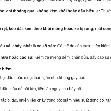
hẹ, chỉ thoáng qua, không kèm khói hoặc dấu hiệu lạ:
Thường
õ rệt, kéo dài, kèm theo khói mỏng hoặc xe bị rung, mất côn
iểu vải cháy, nhất là xe số sàn:
Có thể do côn trượt, nên kiểm 
nhựa hoặc cao su:
Kiểm tra miếng đệm, chắn bùn, dây cao su 
y hiểm
 bụi dầu hoặc muội than: gần như không gây hại.
ỉ dầu: dầu dễ bắt lửa, tiềm ẩn nguy cơ cháy nổ.
tác bị tắc, nhiên liệu cháy trong pô: giảm hiệu suất động cơ, tăn