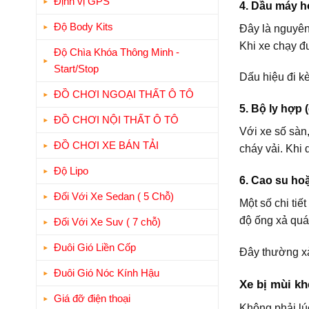
Định vị GPS
4. Dầu máy ho
Độ Body Kits
Đây là nguyên
Khi xe chạy đ
Độ Chìa Khóa Thông Minh -
Start/Stop
Dấu hiệu đi k
ĐỒ CHƠI NGOẠI THẤT Ô TÔ
5. Bộ ly hợp 
ĐỒ CHƠI NỘI THẤT Ô TÔ
Với xe số sàn,
ĐỒ CHƠI XE BÁN TẢI
cháy vải. Khi 
Độ Lipo
6. Cao su ho
Đối Với Xe Sedan ( 5 Chỗ)
Một số chi ti
độ ống xả quá 
Đối Với Xe Suv ( 7 chỗ)
Đuôi Gió Liền Cốp
Đây thường xả
Đuôi Gió Nóc Kính Hậu
Xe bị mùi kh
Giá đỡ điện thoại
Không phải lú