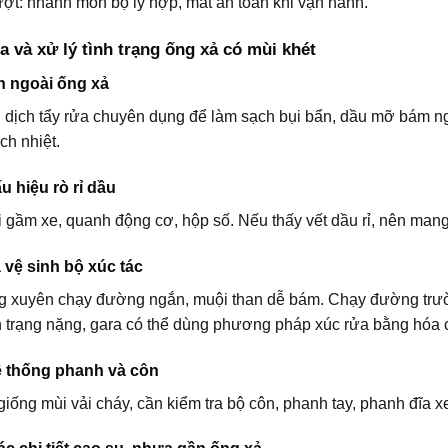
ượt: nhanh mòn bộ ly hợp, mất an toàn khi vận hành.
a và xử lý tình trạng ống xả có mùi khét
ên ngoài ống xả
dịch tẩy rửa chuyên dụng để làm sạch bụi bẩn, dầu mỡ bám ngoà
ch nhiệt.
ấu hiệu rò rỉ dầu
gầm xe, quanh động cơ, hộp số. Nếu thấy vết dầu rỉ, nên mang x
à vệ sinh bộ xúc tác
 xuyên chạy đường ngắn, muội than dễ bám. Chạy đường trường (
h trạng nặng, gara có thể dùng phương pháp xúc rửa bằng hóa 
hệ thống phanh và côn
iống mùi vải cháy, cần kiểm tra bộ côn, phanh tay, phanh đĩa x