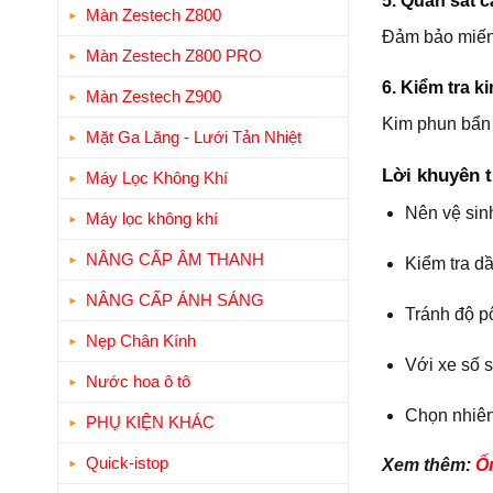
5. Quan sát c
Màn Zestech Z800
Đảm bảo miếng
Màn Zestech Z800 PRO
6. Kiểm tra k
Màn Zestech Z900
Kim phun bẩn 
Mặt Ga Lăng - Lưới Tản Nhiệt
Lời khuyên 
Máy Lọc Không Khí
Nên vệ sinh
Máy lọc không khí
NÂNG CẤP ÂM THANH
Kiểm tra dầ
NÂNG CẤP ÁNH SÁNG
Tránh độ pô
Nẹp Chân Kính
Với xe số s
Nước hoa ô tô
Chọn nhiên 
PHỤ KIỆN KHÁC
Quick-istop
Xem thêm:
Ố