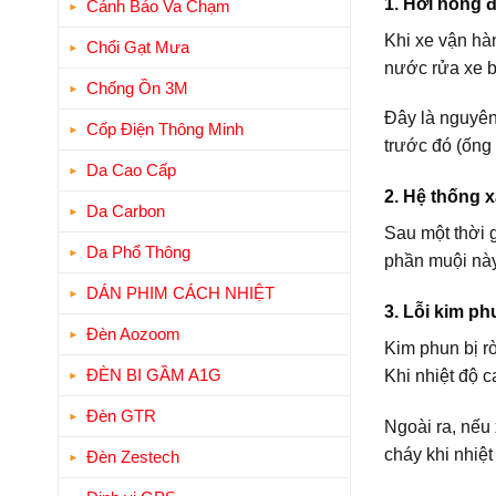
1. Hơi nóng 
Cảnh Báo Va Chạm
Khi xe vận hàn
Chổi Gạt Mưa
nước rửa xe bá
Chống Ồn 3M
Đây là nguyên
Cốp Điện Thông Minh
trước đó (ống 
Da Cao Cấp
2. Hệ thống x
Da Carbon
Sau một thời g
Da Phổ Thông
phần muội này
DÁN PHIM CÁCH NHIỆT
3. Lỗi kim ph
Đèn Aozoom
Kim phun bị r
ĐÈN BI GẦM A1G
Khi nhiệt độ c
Đèn GTR
Ngoài ra, nếu
cháy khi nhiệt
Đèn Zestech