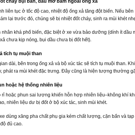
đốt cháy bụi bẩn, dầu mỡ bám ngoài ống xả
h liên tục ở tốc độ cao, nhiệt độ ống xả tăng đột biến. Nếu bê
m lại trước đó, chúng sẽ bị nhiệt đốt cháy, sinh ra mùi khét nh
 nhân khá phổ biến, đặc biệt ở xe vừa bảo dưỡng (dính ít dầ
xả chưa kịp nóng, bụi dầu chưa bị đốt hết).
ả tích tụ muội than
ian dài, bên trong ống xả và bộ xúc tác sẽ tích tụ muội than. K
, phát ra mùi khét đặc trưng. Đây cũng là hiện tượng thường gặ
un hoặc hệ thống nhiên liệu
ò rỉ hoặc phun sai lượng khiến hỗn hợp nhiên liệu–không khí kh
ao, nhiên liệu dư bị đốt ở bộ xúc tác, sinh mùi khét.
 xe dùng xăng pha chất phụ gia kém chất lượng, cặn bẩn và tạp 
 độ đủ cao.