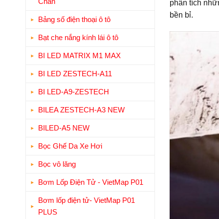
Chân
phân tích nhữ
bền bỉ.
Bảng số điện thoại ô tô
Bạt che nắng kính lái ô tô
BI LED MATRIX M1 MAX
BI LED ZESTECH-A11
BI LED-A9-ZESTECH
BILEA ZESTECH-A3 NEW
BILED-A5 NEW
Bọc Ghế Da Xe Hơi
Bọc vô lăng
Bơm Lốp Điện Tử - VietMap P01
Bơm lốp điện tử- VietMap P01
PLUS