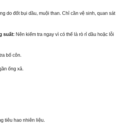
 do đốt bụi dầu, muội than. Chỉ cần vệ sinh, quan sát
g suất:
Nên kiểm tra ngay vì có thể là rò rỉ dầu hoặc lỗi
tra bố côn.
gần ống xả.
g tiêu hao nhiên liệu.