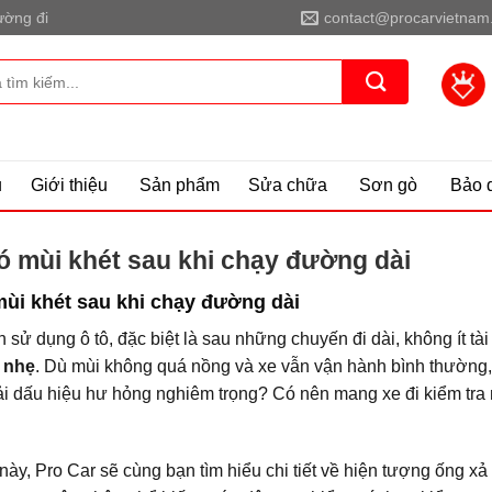
ờng đi
contact@procarvietnam
ủ
Giới thiệu
Sản phẩm
Sửa chữa
Sơn gò
Bảo 
ó mùi khét sau khi chạy đường dài
ùi khét sau khi chạy đường dài
h sử dụng ô tô, đặc biệt là sau những chuyến đi dài, không ít t
 nhẹ
. Dù mùi không quá nồng và xe vẫn vận hành bình thường,
ải dấu hiệu hư hỏng nghiêm trọng? Có nên mang xe đi kiểm tra 
 này, Pro Car sẽ cùng bạn tìm hiểu chi tiết về hiện tượng ống 