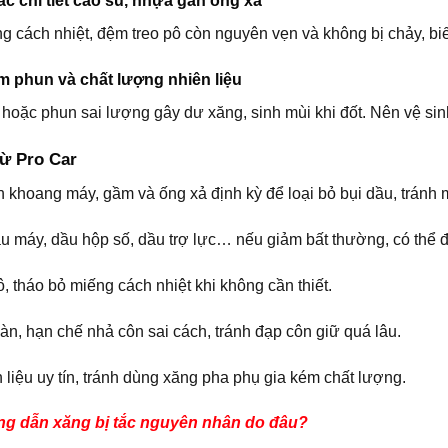
ác chi tiết cao su, nhựa gần ống xả
 cách nhiệt, đệm treo pô còn nguyên vẹn và không bị chảy, bi
im phun và chất lượng nhiên liệu
hoặc phun sai lượng gây dư xăng, sinh mùi khi đốt. Nên vệ sinh
từ Pro Car
 khoang máy, gầm và ống xả định kỳ để loại bỏ bụi dầu, tránh m
u máy, dầu hộp số, dầu trợ lực… nếu giảm bất thường, có thể đa
, tháo bỏ miếng cách nhiệt khi không cần thiết.
àn, hạn chế nhả côn sai cách, tránh đạp côn giữ quá lâu.
liệu uy tín, tránh dùng xăng pha phụ gia kém chất lượng.
ng dẫn xăng bị tắc nguyên nhân do đâu?