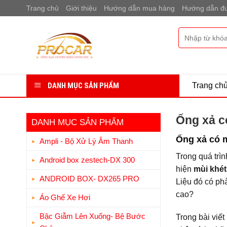
Bỏ
Trang chủ
Giới thiệu
Hướng dẫn mua hàng
Hướng dẫn đư
qua
nội
Tìm
dung
kiếm:
DANH MỤC SẢN PHẨM
Trang ch
Ống xả c
DANH MỤC SẢN PHẨM
Ống xả có m
Ampli - Bộ Xử Lý Âm Thanh
Trong quá trìn
Android box zestech-DX 300
hiện
mùi khét
ANDROID BOX- DX265 PRO
Liệu đó có ph
cao?
Áo Ghế Xe Hơi
Bậc Giẫm Lên Xuống- Bệ Bước
Trong bài viết