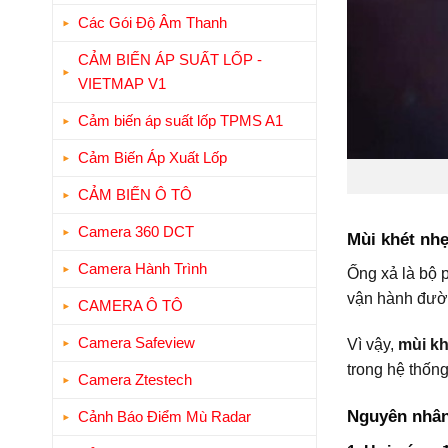
Các Gói Độ Âm Thanh
CẢM BIẾN ÁP SUẤT LỐP -
VIETMAP V1
Cảm biến áp suất lốp TPMS A1
Cảm Biến Áp Xuất Lốp
CẢM BIẾN Ô TÔ
Camera 360 DCT
Mùi khét nhẹ
Camera Hành Trình
Ống xả là bộ p
vận hành đường
CAMERA Ô TÔ
Camera Safeview
Vì vậy,
mùi kh
trong hệ thống
Camera Ztestech
Nguyên nhân
Cảnh Báo Điểm Mù Radar