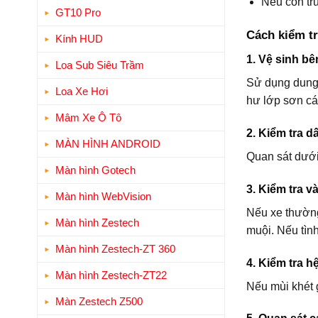
Nếu côn tr
GT10 Pro
Cách kiểm tr
Kính HUD
1. Vệ sinh b
Loa Sub Siêu Trầm
Sử dụng dung 
Loa Xe Hơi
hư lớp sơn cá
Mâm Xe Ô Tô
2. Kiểm tra d
MÀN HÌNH ANDROID
Quan sát dưới 
Màn hình Gotech
3. Kiểm tra v
Màn hình WebVision
Nếu xe thường
Màn hình Zestech
muội. Nếu tìn
Màn hình Zestech-ZT 360
4. Kiểm tra 
Màn hình Zestech-ZT22
Nếu mùi khét g
Màn Zestech Z500