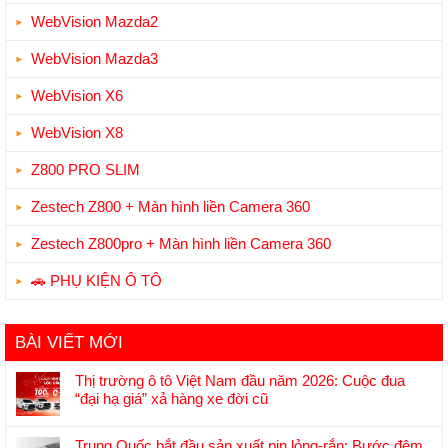
WebVision Mazda2
WebVision Mazda3
WebVision X6
WebVision X8
Z800 PRO SLIM
Zestech Z800 + Màn hình liền Camera 360
Zestech Z800pro + Màn hình liền Camera 360
🚗 PHỤ KIỆN Ô TÔ
BÀI VIẾT MỚI
Thị trường ô tô Việt Nam đầu năm 2026: Cuộc đua
“đại hạ giá” xả hàng xe đời cũ
Không
có
Trung Quốc bắt đầu sản xuất pin lỏng-rắn: Bước đệm