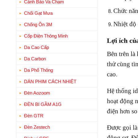
Cảnh Báo Va Chạm
Chức năn
Chổi Gạt Mưa
Nhiệt độ 
Chống Ồn 3M
Cốp Điện Thông Minh
Lợi ích củ
Da Cao Cấp
Bên trên là
Da Carbon
thử cùng tì
Da Phổ Thông
cao.
DÁN PHIM CÁCH NHIỆT
Hệ thống id
Đèn Aozoom
hoạt động n
ĐÈN BI GẦM A1G
điện hơn so
Đèn GTR
Được gọi là
Đèn Zestech
động cơ. Đố