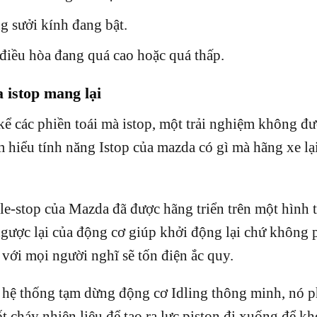
g sưởi kính đang bật.
điều hòa đang quá cao hoặc quá thấp.
a istop mang lại
 kể các phiền toái mà istop, một trải nghiệm không đ
m hiểu tính năng Istop của mazda có gì mà hãng xe lại
le-stop của Mazda đã được hãng triển trên một hình 
gược lại của động cơ giúp khởi động lại chứ không p
 với mọi người nghĩ sẽ tốn điện ắc quy.
 hệ thống tạm dừng động cơ Idling thông minh, nó ph
t cháy nhiên liệu để tạo ra lực piston đi xuống để kh