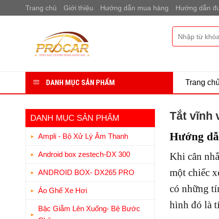
Bỏ
Trang chủ
Giới thiệu
Hướng dẫn mua hàng
Hướng dẫn đư
qua
nội
Tìm
dung
kiếm:
DANH MỤC SẢN PHẨM
Trang ch
Tắt vĩnh 
DANH MỤC SẢN PHẨM
Hướng dẫn
Ampli - Bộ Xử Lý Âm Thanh
Android box zestech-DX 300
Khi cân nhắ
một chiếc x
ANDROID BOX- DX265 PRO
có những tí
Áo Ghế Xe Hơi
hình đó là 
Bậc Giẫm Lên Xuống- Bệ Bước