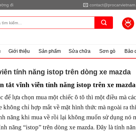
ờng đi
contact@procarvietnam
ủ
Giới thiệu
Sản phẩm
Sửa chữa
Sơn gò
Bảo 
viên tính năng istop trên dòng xe mazda
 tắt vĩnh viễn tính năng istop trên xe mazda
c để lựa chọn mua một chiếc ô tô thì một điều mà cá
e không chỉ hợp mắt về mặt hình thức mà ngoài ra th
nh năng khi mua về rồi lại không muốn sử dụng nó mà
tính năng “istop” trên dòng xe mazda. Đây là tính nă