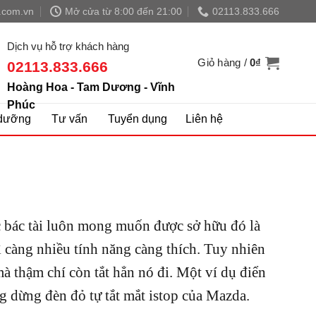
.com.vn
Mở cửa từ 8:00 đến 21:00
02113.833.666
Dịch vụ hỗ trợ khách hàng
Giỏ hàng /
0
₫
02113.833.666
Hoàng Hoa - Tam Dương - Vĩnh
Phúc
dưỡng
Tư vấn
Tuyển dụng
Liên hệ
c bác tài luôn mong muốn được sở hữu đó là
ì càng nhiều tính năng càng thích. Tuy nhiên
 thậm chí còn tắt hẳn nó đi. Một ví dụ điển
ng dừng đèn đỏ tự tắt mắt istop của Mazda.