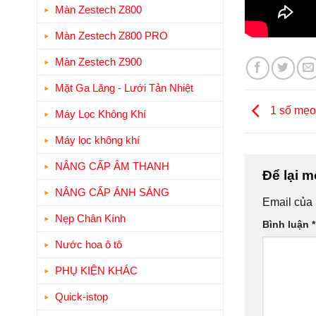
Màn Zestech Z800
Màn Zestech Z800 PRO
Màn Zestech Z900
Mặt Ga Lăng - Lưới Tản Nhiệt
1 số mẹo 
Máy Lọc Không Khí
Máy lọc không khí
NÂNG CẤP ÂM THANH
Để lại m
NÂNG CẤP ÁNH SÁNG
Email của 
Nẹp Chân Kính
Bình luận
*
Nước hoa ô tô
PHỤ KIỆN KHÁC
Quick-istop