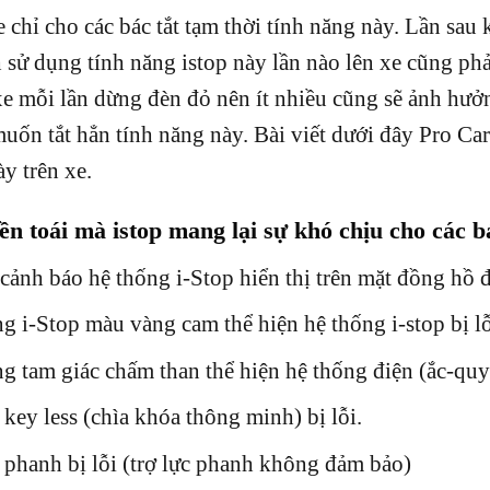
chỉ cho các bác tắt tạm thời tính năng này. Lần sau k
 sử dụng tính năng istop này lần nào lên xe cũng phải
e mỗi lần dừng đèn đỏ nên ít nhiều cũng sẽ ảnh hưở
ốn tắt hẳn tính năng này. Bài viết dưới đây Pro Car s
y trên xe.
n toái mà istop mang lại sự khó chịu cho các bá
cảnh báo hệ thống i-Stop hiển thị trên mặt đồng hồ 
g i-Stop màu vàng cam thể hiện hệ thống i-stop bị l
g tam giác chấm than thể hiện hệ thống điện (ắc-quy
key less (chìa khóa thông minh) bị lỗi.
 phanh bị lỗi (trợ lực phanh không đảm bảo)