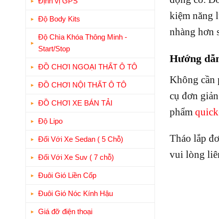
Định vị GPS
kiệm năng l
Độ Body Kits
nhàng hơn s
Độ Chìa Khóa Thông Minh -
Start/Stop
Hướng dẫn 
ĐỒ CHƠI NGOẠI THẤT Ô TÔ
Không cần p
ĐỒ CHƠI NỘI THẤT Ô TÔ
cụ đơn giản
ĐỒ CHƠI XE BÁN TẢI
phẩm
quick
Độ Lipo
Tháo lắp đơ
Đối Với Xe Sedan ( 5 Chỗ)
vui lòng liê
Đối Với Xe Suv ( 7 chỗ)
Đuôi Gió Liền Cốp
Đuôi Gió Nóc Kính Hậu
Giá đỡ điện thoại