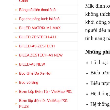
Chân
Mặc định xe 
Bảng số điện thoại ô tô
không thích
Bạt che nắng kính lái ô tô
khởi động x
BI LED MATRIX M1 MAX
người đều mu
BI LED ZESTECH-A11
tính năng nà
BI LED-A9-ZESTECH
Những phiề
BILEA ZESTECH-A3 NEW
Lỗi hoặc 
BILED-A5 NEW
Biểu tượn
Bọc Ghế Da Xe Hơi
Biểu tượn
Bọc vô lăng
Bơm Lốp Điện Tử - VietMap P01
Hệ thống 
Bơm lốp điện tử- VietMap P01
Hệ thống
PLUS