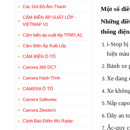
Các Gói Độ Âm Thanh
Một số điề
CẢM BIẾN ÁP SUẤT LỐP -
Những điều
VIETMAP V1
thống điện
Cảm biến áp suất lốp TPMS A1
i-Stop bị
Cảm Biến Áp Xuất Lốp
hiện màu
CẢM BIẾN Ô TÔ
Bánh xe p
Camera 360 DCT
Xe đang 
Camera Hành Trình
CAMERA Ô TÔ
Xe không 
Camera Safeview
Nắp capo,
Camera Ztestech
Dây an to
Cảnh Báo Điểm Mù Radar
Ắc-quy c