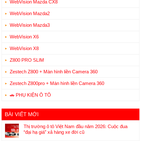
WebVision Mazda CX8
WebVision Mazda2
WebVision Mazda3
WebVision X6
WebVision X8
Z800 PRO SLIM
Zestech Z800 + Màn hình liền Camera 360
Zestech Z800pro + Màn hình liền Camera 360
🚗 PHỤ KIỆN Ô TÔ
BÀI VIẾT MỚI
Thị trường ô tô Việt Nam đầu năm 2026: Cuộc đua
“đại hạ giá” xả hàng xe đời cũ
Không