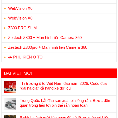
WebVision X6
WebVision X8
Z800 PRO SLIM
Zestech Z800 + Màn hình liền Camera 360
Zestech Z800pro + Màn hình liền Camera 360
🚗 PHỤ KIỆN Ô TÔ
BÀI VIẾT MỚI
Thị trường ô tô Việt Nam đầu năm 2026: Cuộc đua
“đại hạ giá” xả hàng xe đời cũ
Không
có
Trung Quốc bắt đầu sản xuất pin lỏng-rắn: Bước đệm
bình
quan trọng tiến tới pin thể rắn hoàn toàn
luận
Không
ở
có
Thị
6 chính sách mới liên quan đến ô tô, xe máy có hiệu