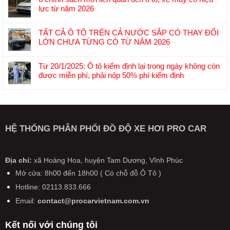
bình
trường
lực từ năm 2026
luận
ô
Không
ở
tô
có
Trung
TẤT CẢ Ô TÔ TRÊN CẢ NƯỚC SẮP CÓ THAY ĐỔI
Việt
bình
Quốc
LỚN CHƯA TỪNG CÓ TỪ NĂM 2026
Nam
luận
bắt
Không
đầu
ở
đầu
có
năm
6
Từ 20/1/2025: Ô tô kiểm định lại trong ngày không còn
sản
bình
2026:
chính
được miễn phí, phải nộp 50% phí kiểm định
xuất
luận
Cuộc
sách
Không
pin
ở
đua
mới
có
lỏng-
TẤT
“đại
liên
bình
rắn:
CẢ
hạ
quan
luận
Bước
Ô
giá”
đến
ở
đệm
TÔ
HỆ THỐNG PHÂN PHỐI ĐỒ ĐỘ XE HƠI PRO CAR
xả
ô
Từ
quan
TRÊN
hàng
tô,
20/1/2025:
trọng
CẢ
xe
xe
Ô
tiến
NƯỚC
đời
máy
tô
Địa chỉ:
xã Hoàng Hoa, huyện Tam Dương, Vĩnh Phúc
tới
SẮP
cũ
có
kiểm
pin
CÓ
Mở cửa: 8h00 đến 18h00 ( Có chỗ đỗ Ô Tô )
hiệu
định
thể
THAY
lực
Hotline: 02113.833.666
lại
rắn
ĐỔI
từ
trong
hoàn
LỚN
Email:
contact@procarvietnam.com.vn
năm
ngày
toàn
CHƯA
2026
không
TỪNG
Kết nối với chúng tôi
còn
CÓ