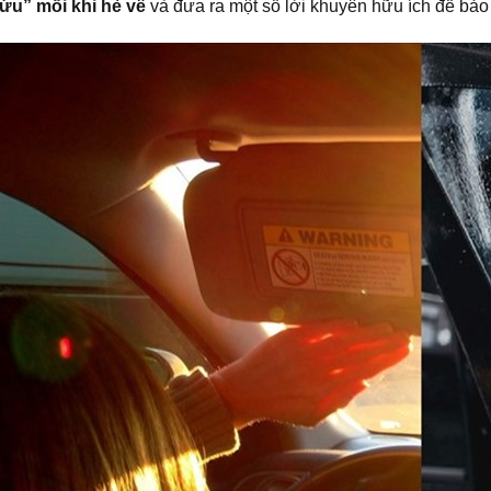
ứu” mỗi khi hè về
và đưa ra một số lời khuyên hữu ích để bảo 