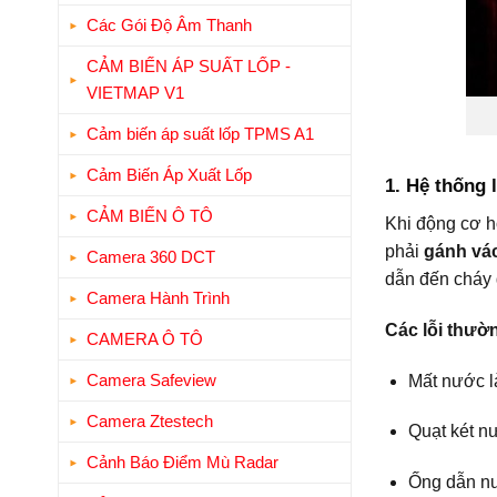
Các Gói Độ Âm Thanh
CẢM BIẾN ÁP SUẤT LỐP -
VIETMAP V1
Cảm biến áp suất lốp TPMS A1
Cảm Biến Áp Xuất Lốp
1. Hệ thống
CẢM BIẾN Ô TÔ
Khi động cơ h
phải
gánh vác
Camera 360 DCT
dẫn đến cháy 
Camera Hành Trình
Các lỗi thườ
CAMERA Ô TÔ
Camera Safeview
Mất nước là
Camera Ztestech
Quạt két n
Cảnh Báo Điểm Mù Radar
Ống dẫn nư