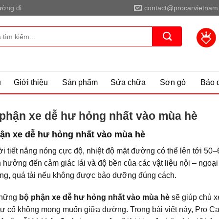
ờng đi
contact@procarvietnam
ủ
Giới thiệu
Sản phẩm
Sửa chữa
Sơn gò
Bảo 
 phận xe dễ hư hỏng nhất vào mùa hè
hận xe dễ hư hỏng nhất vào mùa hè
i tiết nắng nóng cực độ, nhiệt độ mặt đường có thể lên tới 50–
hưởng đến cảm giác lái và độ bền của các vật liệu nội – ngoại 
ỏng, quá tải nếu không được bảo dưỡng đúng cách.
 những
bộ phận xe dễ hư hỏng nhất vào mùa hè
sẽ giúp chủ x
 cố không mong muốn giữa đường. Trong bài viết này, Pro C