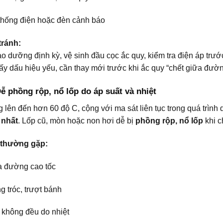
 thống điện hoặc đèn cảnh báo
ránh:
o dưỡng định kỳ, vệ sinh đầu cọc ắc quy, kiểm tra điện áp trướ
ấy dấu hiệu yếu, cần thay mới trước khi ắc quy “chết giữa đườn
Dễ phồng rộp, nổ lốp do áp suất và nhiệt
lên đến hơn 60 độ C, cộng với ma sát liên tục trong quá trình 
 nhất
. Lốp cũ, mòn hoặc non hơi dễ bị
phồng rộp, nổ lốp
khi c
 thường gặp:
a đường cao tốc
g tróc, trượt bánh
 không đều do nhiệt