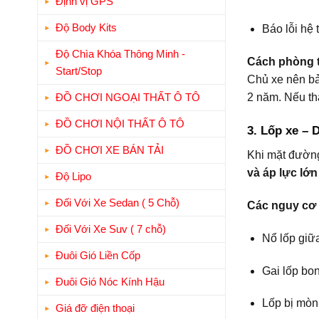
Định vị GPS
Độ Body Kits
Báo lỗi hệ
Độ Chìa Khóa Thông Minh -
Cách phòng t
Start/Stop
Chủ xe nên bả
2 năm. Nếu th
ĐỒ CHƠI NGOẠI THẤT Ô TÔ
ĐỒ CHƠI NỘI THẤT Ô TÔ
3. Lốp xe – 
ĐỒ CHƠI XE BÁN TẢI
Khi mặt đường 
và áp lực lớn
Độ Lipo
Đối Với Xe Sedan ( 5 Chỗ)
Các nguy cơ
Đối Với Xe Suv ( 7 chỗ)
Nổ lốp giữ
Đuôi Gió Liền Cốp
Gai lốp bon
Đuôi Gió Nóc Kính Hậu
Lốp bị mòn
Giá đỡ điện thoại