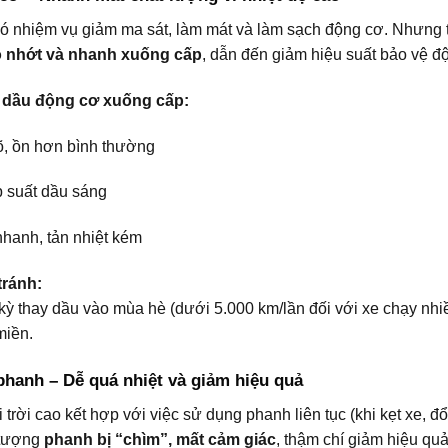
có nhiệm vụ giảm ma sát, làm mát và làm sạch động cơ. Nhưng t
ộ nhớt và nhanh xuống cấp
, dẫn đến giảm hiệu suất bảo vệ đ
i dầu động cơ xuống cấp:
, ồn hơn bình thường
 suất dầu sáng
hanh, tản nhiệt kém
ránh:
kỳ thay dầu vào mùa hè (dưới 5.000 km/lần đối với xe chạy nhi
miền.
phanh – Dễ quá nhiệt và giảm hiệu quả
 trời cao kết hợp với việc sử dụng phanh liên tục (khi kẹt xe, 
 tượng
phanh bị “chìm”, mất cảm giác
, thậm chí giảm hiệu quả