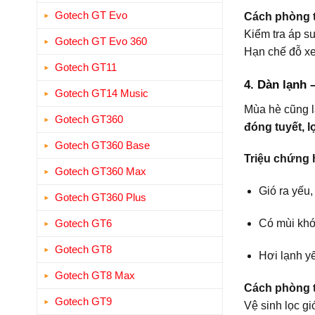
Gotech GT Evo
Cách phòng t
Kiểm tra áp s
Gotech GT Evo 360
Hạn chế đỗ xe 
Gotech GT11
4. Dàn lạnh 
Gotech GT14 Music
Mùa hè cũng l
Gotech GT360
đóng tuyết, 
Gotech GT360 Base
Triệu chứng 
Gotech GT360 Max
Gió ra yếu,
Gotech GT360 Plus
Có mùi khó 
Gotech GT6
Gotech GT8
Hơi lạnh y
Gotech GT8 Max
Cách phòng t
Gotech GT9
Vệ sinh lọc g