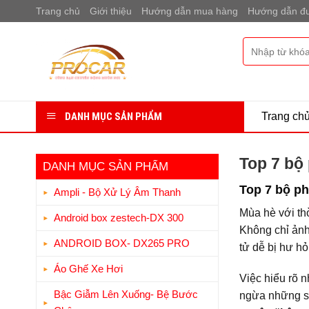
Bỏ
Trang chủ
Giới thiệu
Hướng dẫn mua hàng
Hướng dẫn đư
qua
nội
Tìm
dung
kiếm:
DANH MỤC SẢN PHẨM
Trang ch
Top 7 bộ
DANH MỤC SẢN PHẨM
Top 7 bộ p
Ampli - Bộ Xử Lý Âm Thanh
Mùa hè với thờ
Android box zestech-DX 300
Không chỉ ảnh 
ANDROID BOX- DX265 PRO
tử dễ bị hư h
Áo Ghế Xe Hơi
Việc hiểu rõ
Bậc Giẫm Lên Xuống- Bệ Bước
ngừa những sự