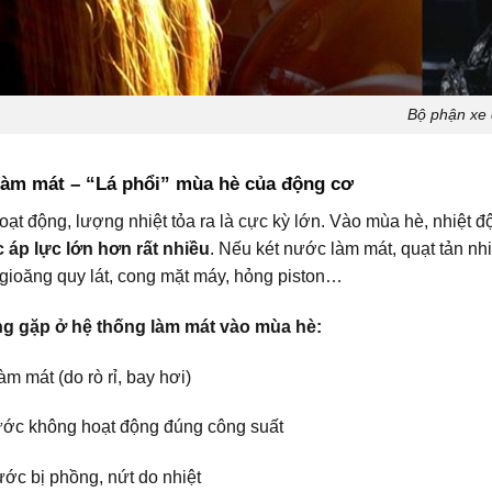
Bộ phận xe dễ
 làm mát – “Lá phổi” mùa hè của động cơ
oạt động, lượng nhiệt tỏa ra là cực kỳ lớn. Vào mùa hè, nhiệt 
 áp lực lớn hơn rất nhiều
. Nếu két nước làm mát, quạt tản nhi
gioăng quy lát, cong mặt máy, hỏng piston…
ng gặp ở hệ thống làm mát vào mùa hè:
m mát (do rò rỉ, bay hơi)
ước không hoạt động đúng công suất
ớc bị phồng, nứt do nhiệt