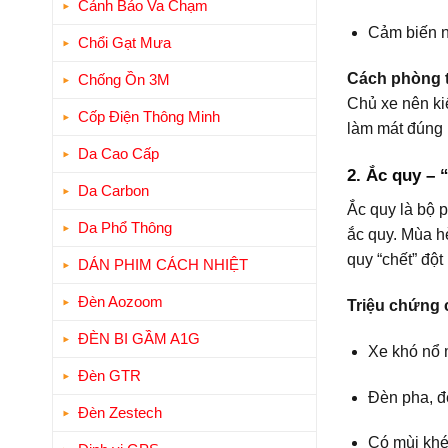
Cảnh Báo Va Chạm
Cảm biến nh
Chổi Gạt Mưa
Cách phòng t
Chống Ồn 3M
Chủ xe nên ki
Cốp Điện Thông Minh
làm mát đúng 
Da Cao Cấp
2. Ắc quy – 
Da Carbon
Ắc quy là bộ p
Da Phổ Thông
ắc quy. Mùa h
quy “chết” đột
DÁN PHIM CÁCH NHIỆT
Đèn Aozoom
Triệu chứng 
ĐÈN BI GẦM A1G
Xe khó nổ 
Đèn GTR
Đèn pha, đ
Đèn Zestech
Có mùi khé