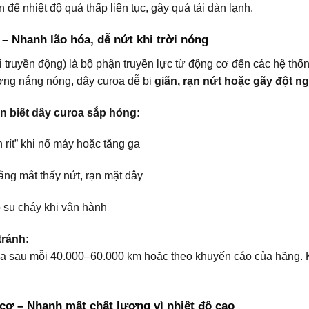
 để nhiệt độ quá thấp liên tục, gây quá tải dàn lạnh.
 – Nhanh lão hóa, dễ nứt khi trời nóng
i truyền động) là bộ phận truyền lực từ động cơ đến các hệ t
ờng nắng nóng, dây curoa dễ bị
giãn, rạn nứt hoặc gãy đột ng
n biết dây curoa sắp hỏng:
in rít” khi nổ máy hoặc tăng ga
ằng mắt thấy nứt, rạn mặt dây
 su cháy khi vận hành
ránh:
a sau mỗi 40.000–60.000 km hoặc theo khuyến cáo của hãng. K
cơ – Nhanh mất chất lượng vì nhiệt độ cao