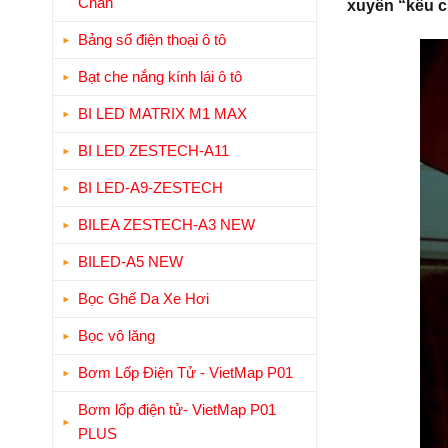
Chân
xuyên “kêu c
Bảng số điện thoại ô tô
Bạt che nắng kính lái ô tô
BI LED MATRIX M1 MAX
BI LED ZESTECH-A11
BI LED-A9-ZESTECH
BILEA ZESTECH-A3 NEW
BILED-A5 NEW
Bọc Ghế Da Xe Hơi
Bọc vô lăng
Bơm Lốp Điện Tử - VietMap P01
Bơm lốp điện tử- VietMap P01
PLUS