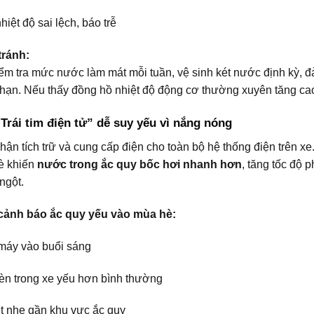
iệt độ sai lệch, báo trễ
ránh:
ểm tra mức nước làm mát mỗi tuần, vệ sinh két nước định kỳ, đ
hạn. Nếu thấy đồng hồ nhiệt độ động cơ thường xuyên tăng cao,
“Trái tim điện tử” dễ suy yếu vì nắng nóng
hận tích trữ và cung cấp điện cho toàn bộ hệ thống điện trên xe.
è khiến
nước trong ắc quy bốc hơi nhanh hơn
, tăng tốc độ 
 ngột.
cảnh báo ắc quy yếu vào mùa hè:
máy vào buổi sáng
èn trong xe yếu hơn bình thường
t nhẹ gần khu vực ắc quy