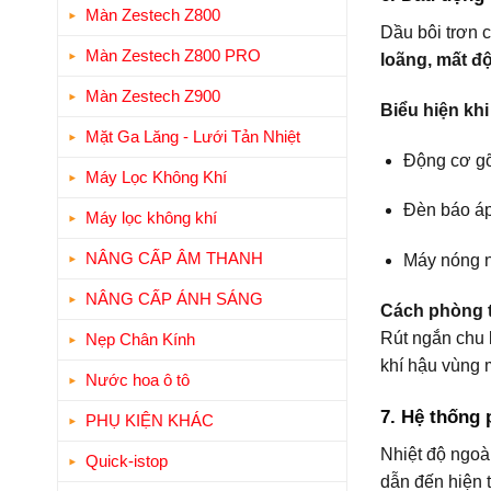
Màn Zestech Z800
Dầu bôi trơn 
Màn Zestech Z800 PRO
loãng, mất đ
Màn Zestech Z900
Biểu hiện kh
Mặt Ga Lăng - Lưới Tản Nhiệt
Động cơ gõ
Máy Lọc Không Khí
Đèn báo áp
Máy lọc không khí
NÂNG CẤP ÂM THANH
Máy nóng n
NÂNG CẤP ÁNH SÁNG
Cách phòng t
Rút ngắn chu 
Nẹp Chân Kính
khí hậu vùng 
Nước hoa ô tô
7. Hệ thống 
PHỤ KIỆN KHÁC
Nhiệt độ ngoài
Quick-istop
dẫn đến hiện