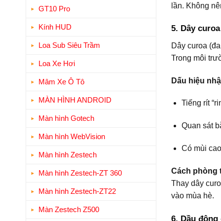
lần. Không nên
GT10 Pro
Kính HUD
5. Dây curoa
Loa Sub Siêu Trầm
Dây curoa (đa
Trong môi trư
Loa Xe Hơi
Dấu hiệu nhậ
Mâm Xe Ô Tô
MÀN HÌNH ANDROID
Tiếng rít “r
Màn hình Gotech
Quan sát b
Màn hình WebVision
Có mùi cao
Màn hình Zestech
Cách phòng t
Màn hình Zestech-ZT 360
Thay dây curo
Màn hình Zestech-ZT22
vào mùa hè.
Màn Zestech Z500
6. Dầu động 