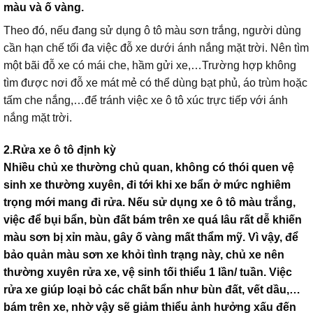
màu và ố vàng.
Theo đó, nếu đang sử dụng ô tô màu sơn trắng, người dùng
cần hạn chế tối đa việc đỗ xe dưới ánh nắng mặt trời. Nên tìm
một bãi đỗ xe có mái che, hầm gửi xe,…Trường hợp không
tìm được nơi đỗ xe mát mẻ có thể dùng bạt phủ, áo trùm hoặc
tấm che nắng,…để tránh việc xe ô tô xúc trực tiếp với ánh
nắng mặt trời.
2.Rửa xe ô tô định kỳ
Nhiều chủ xe thường chủ quan, không có thói quen vệ
sinh xe thường xuyên, đi tới khi xe bẩn ở mức nghiêm
trọng mới mang đi rửa. Nếu sử dụng xe ô tô màu trắng,
việc để bụi bẩn, bùn đất bám trên xe quá lâu rất dễ khiến
màu sơn bị xỉn màu, gây ố vàng mất thẩm mỹ. Vì vậy, để
bảo quản màu sơn xe khỏi tình trạng này, chủ xe nên
thường xuyên rửa xe, vệ sinh tối thiểu 1 lần/ tuần. Việc
rửa xe giúp loại bỏ các chất bẩn như bùn đất, vết dầu,…
bám trên xe, nhờ vậy sẽ giảm thiểu ảnh hưởng xấu đến