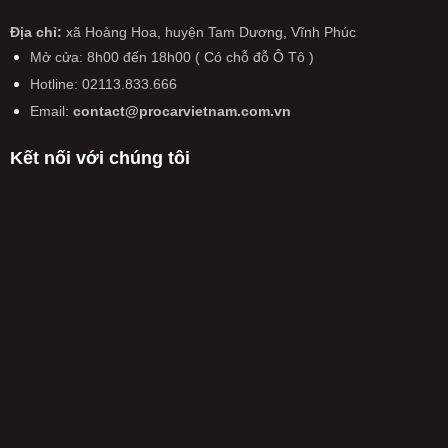
CẢ
xe
xe
Ô
tiến
NƯỚC
đời
máy
tô
Địa chỉ:
xã Hoàng Hoa, huyện Tam Dương, Vĩnh Phúc
tới
SẮP
cũ
có
kiểm
pin
CÓ
Mở cửa: 8h00 đến 18h00 ( Có chỗ đỗ Ô Tô )
hiệu
định
thể
THAY
lực
Hotline: 02113.833.666
lại
rắn
ĐỔI
từ
trong
hoàn
LỚN
Email:
contact@procarvietnam.com.vn
năm
ngày
toàn
CHƯA
2026
không
TỪNG
Kết nối với chúng tôi
còn
CÓ
được
TỪ
miễn
NĂM
phí,
2026
phải
nộp
50%
phí
kiểm
định