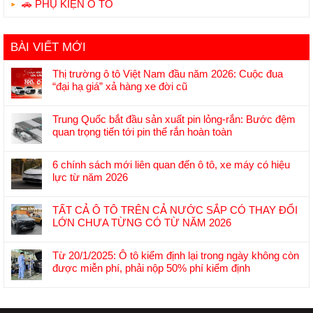
🚗 PHỤ KIỆN Ô TÔ
BÀI VIẾT MỚI
Thị trường ô tô Việt Nam đầu năm 2026: Cuộc đua
“đại hạ giá” xả hàng xe đời cũ
Không
có
Trung Quốc bắt đầu sản xuất pin lỏng-rắn: Bước đệm
bình
quan trọng tiến tới pin thể rắn hoàn toàn
luận
Không
ở
có
Thị
6 chính sách mới liên quan đến ô tô, xe máy có hiệu
bình
trường
lực từ năm 2026
luận
ô
Không
ở
tô
có
Trung
TẤT CẢ Ô TÔ TRÊN CẢ NƯỚC SẮP CÓ THAY ĐỔI
Việt
bình
Quốc
LỚN CHƯA TỪNG CÓ TỪ NĂM 2026
Nam
luận
bắt
Không
đầu
ở
đầu
có
năm
6
Từ 20/1/2025: Ô tô kiểm định lại trong ngày không còn
sản
bình
2026:
chính
được miễn phí, phải nộp 50% phí kiểm định
xuất
luận
Cuộc
sách
Không
pin
ở
đua
mới
có
lỏng-
TẤT
“đại
liên
bình
rắn: