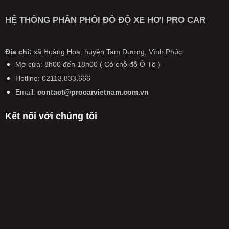
CẢ
hạ
quan
luận
Bước
Ô
giá”
đến
ở
đệm
TÔ
HỆ THỐNG PHÂN PHỐI ĐỒ ĐỘ XE HƠI PRO CAR
xả
ô
Từ
quan
TRÊN
hàng
tô,
20/1/2025:
trọng
CẢ
xe
xe
Ô
tiến
NƯỚC
đời
máy
tô
Địa chỉ:
xã Hoàng Hoa, huyện Tam Dương, Vĩnh Phúc
tới
SẮP
cũ
có
kiểm
pin
CÓ
Mở cửa: 8h00 đến 18h00 ( Có chỗ đỗ Ô Tô )
hiệu
định
thể
THAY
lực
Hotline: 02113.833.666
lại
rắn
ĐỔI
từ
trong
hoàn
LỚN
Email:
contact@procarvietnam.com.vn
năm
ngày
toàn
CHƯA
2026
không
TỪNG
Kết nối với chúng tôi
còn
CÓ
được
TỪ
miễn
NĂM
phí,
2026
phải
nộp
50%
phí
kiểm
định