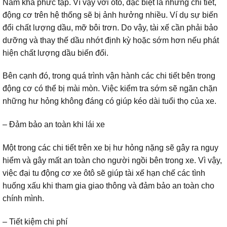
Nam khá phức tạp. Vì vậy với ôtô, đặc biệt là những chi tiết,
động cơ trên hệ thống sẽ bị ảnh hưởng nhiều. Ví dụ sự biến
đổi chất lượng dầu, mỡ bôi trơn. Do vậy, tài xế cần phải bảo
dưỡng và thay thế dầu nhớt định kỳ hoặc sớm hơn nếu phát
hiện chất lượng dầu biến đổi.
Bên cạnh đó, trong quá trình vận hành các chi tiết bên trong
động cơ có thể bị mài mòn. Việc kiểm tra sớm sẽ ngăn chặn
những hư hỏng không đáng có giúp kéo dài tuổi thọ của xe.
– Đảm bảo an toàn khi lái xe
Một trong các chi tiết trên xe bị hư hỏng nặng sẽ gây ra nguy
hiểm và gây mất an toàn cho người ngồi bên trong xe. Vì vậy,
việc đại tu động cơ xe ôtô sẽ giúp tài xế hạn chế các tình
huống xấu khi tham gia giao thông và đảm bảo an toàn cho
chính mình.
– Tiết kiệm chi phí