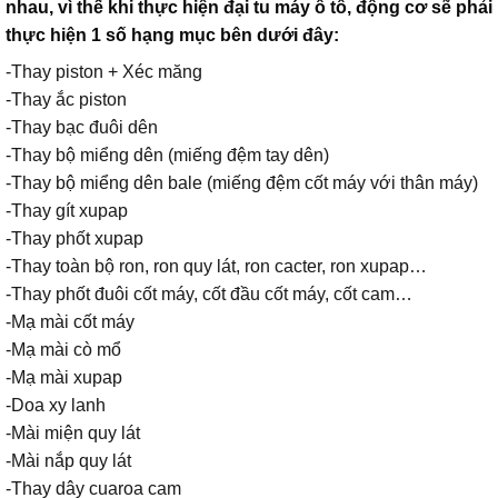
nhau, vì thế khi thực hiện đại tu máy ô tô, động cơ sẽ phải
thực hiện 1 số hạng mục bên dưới đây:
-Thay piston + Xéc măng
-Thay ắc piston
-Thay bạc đuôi dên
-Thay bộ miểng dên (miếng đệm tay dên)
-Thay bộ miểng dên bale (miếng đệm cốt máy với thân máy)
-Thay gít xupap
-Thay phốt xupap
-Thay toàn bộ ron, ron quy lát, ron cacter, ron xupap…
-Thay phốt đuôi cốt máy, cốt đầu cốt máy, cốt cam…
-Mạ mài cốt máy
-Mạ mài cò mổ
-Mạ mài xupap
-Doa xy lanh
-Mài miện quy lát
-Mài nắp quy lát
-Thay dây cuaroa cam