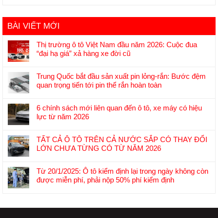
BÀI VIẾT MỚI
Thị trường ô tô Việt Nam đầu năm 2026: Cuộc đua
“đại hạ giá” xả hàng xe đời cũ
Không
có
Trung Quốc bắt đầu sản xuất pin lỏng-rắn: Bước đệm
bình
quan trọng tiến tới pin thể rắn hoàn toàn
luận
Không
ở
có
Thị
6 chính sách mới liên quan đến ô tô, xe máy có hiệu
bình
trường
lực từ năm 2026
luận
ô
Không
ở
tô
có
Trung
TẤT CẢ Ô TÔ TRÊN CẢ NƯỚC SẮP CÓ THAY ĐỔI
Việt
bình
Quốc
LỚN CHƯA TỪNG CÓ TỪ NĂM 2026
Nam
luận
bắt
Không
đầu
ở
đầu
có
năm
6
Từ 20/1/2025: Ô tô kiểm định lại trong ngày không còn
sản
bình
2026:
chính
được miễn phí, phải nộp 50% phí kiểm định
xuất
luận
Cuộc
sách
Không
pin
ở
đua
mới
có
lỏng-
TẤT
“đại
liên
bình
rắn:
CẢ
hạ
quan
luận