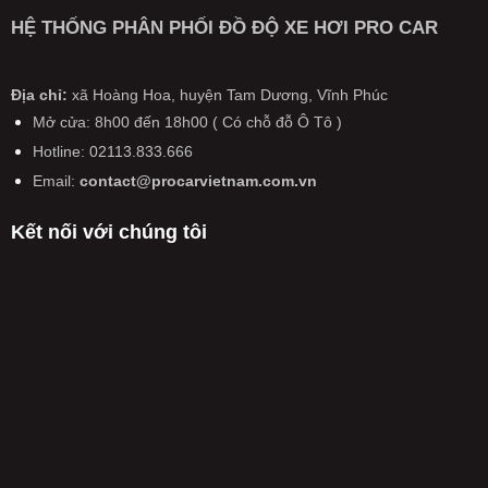
Bước
Ô
giá”
đến
ở
đệm
TÔ
HỆ THỐNG PHÂN PHỐI ĐỒ ĐỘ XE HƠI PRO CAR
xả
ô
Từ
quan
TRÊN
hàng
tô,
20/1/2025:
trọng
CẢ
xe
xe
Ô
tiến
NƯỚC
đời
máy
tô
Địa chỉ:
xã Hoàng Hoa, huyện Tam Dương, Vĩnh Phúc
tới
SẮP
cũ
có
kiểm
pin
CÓ
Mở cửa: 8h00 đến 18h00 ( Có chỗ đỗ Ô Tô )
hiệu
định
thể
THAY
lực
Hotline: 02113.833.666
lại
rắn
ĐỔI
từ
trong
hoàn
LỚN
Email:
contact@procarvietnam.com.vn
năm
ngày
toàn
CHƯA
2026
không
TỪNG
Kết nối với chúng tôi
còn
CÓ
được
TỪ
miễn
NĂM
phí,
2026
phải
nộp
50%
phí
kiểm
định